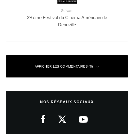
Suivant
39 ème Festival du Cinéma Américain de
Deauville
AFFICHER LES COMMENTAIRES (0)
Laisser un commentaire
NOS RÉSEAUX SOCIAUX
Votre adresse e-mail ne sera pas publiée.
Les champs obligatoires sont
indiqués avec
*
Commentaire
*