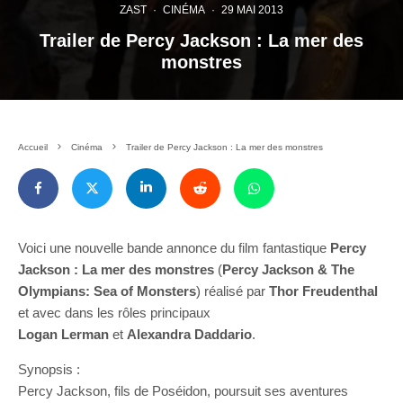
ZAST
·
CINÉMA
·
29 MAI 2013
Trailer de Percy Jackson : La mer des
monstres
Accueil
Cinéma
Trailer de Percy Jackson : La mer des monstres
Voici une nouvelle bande annonce du film fantastique
Percy
Jackson : La mer des monstres
(
Percy Jackson & The
Olympians: Sea of Monsters
) réalisé par
Thor Freudenthal
et avec dans les rôles principaux
Logan Lerman
et
Alexandra Daddario
.
Synopsis :
Percy Jackson, fils de Poséidon, poursuit ses aventures