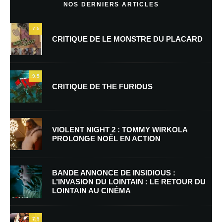
NOS DERNIERS ARTICLES
7.5
CRITIQUE DE LE MONSTRE DU PLACARD
9.5
CRITIQUE DE THE FURIOUS
Nom
*
VIOLENT NIGHT 2 : TOMMY WIRKOLA
PROLONGE NOËL EN ACTION
E-mail
*
Site web
BANDE ANNONCE DE INSIDIOUS :
L’INVASION DU LOINTAIN : LE RETOUR DU
LOINTAIN AU CINÉMA
Enregistrer mon nom, mon e-mail et mon site dans le navigateur pour
mon prochain commentaire.
7.5