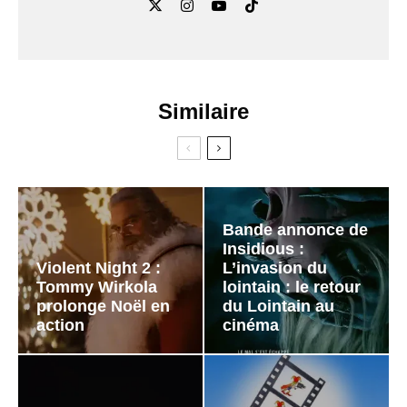
Similaire
Bande annonce de
Insidious :
Violent Night 2 :
L’invasion du
Tommy Wirkola
lointain : le retour
prolonge Noël en
du Lointain au
action
cinéma