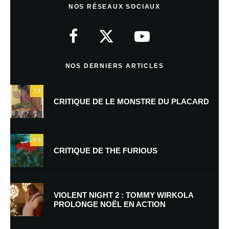
NOS RÉSEAUX SOCIAUX
Votre adresse e-mail ne sera pas publiée.
Les champs obligatoires sont
indiqués avec
*
Commentaire
*
NOS DERNIERS ARTICLES
7.5
CRITIQUE DE LE MONSTRE DU PLACARD
9.5
CRITIQUE DE THE FURIOUS
Nom
*
VIOLENT NIGHT 2 : TOMMY WIRKOLA
PROLONGE NOËL EN ACTION
E-mail
*
Site web