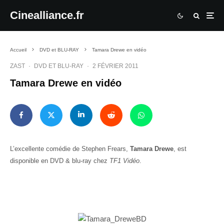
Cinealliance.fr
Accueil
DVD et BLU-RAY
Tamara Drewe en vidéo
ZAST
·
DVD ET BLU-RAY
·
2 FÉVRIER 2011
Tamara Drewe en vidéo
L’excellente comédie de Stephen Frears,
Tamara Drewe
, est
disponible en DVD & blu-ray chez
TF1 Vidéo
.