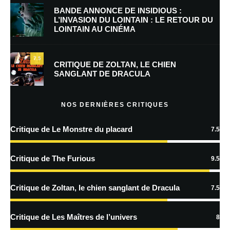
BANDE ANNONCE DE INSIDIOUS :
L’INVASION DU LOINTAIN : LE RETOUR DU
LOINTAIN AU CINÉMA
Enregistrer mon nom, mon e-mail et mon site dans le navigateur pour
mon prochain commentaire.
7.5
Prévenez-moi de tous les nouveaux commentaires par e-mail.
CRITIQUE DE ZOLTAN, LE CHIEN
SANGLANT DE DRACULA
Prévenez-moi de tous les nouveaux articles par e-mail.
NOS DERNIÈRES CRITIQUES
Critique de Le Monstre du placard
7.5
En savoir
plus sur la façon dont les données de vos commentaires sont
Critique de The Furious
9.5
traitées
Critique de Zoltan, le chien sanglant de Dracula
7.5
Critique de Les Maîtres de l’univers
8