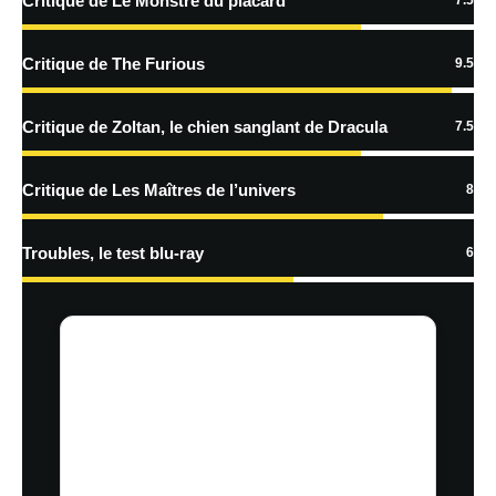
Critique de Le Monstre du placard
7.5
En savoir
plus sur la façon dont les données de vos commentaires sont
Critique de The Furious
9.5
traitées
Critique de Zoltan, le chien sanglant de Dracula
7.5
Critique de Les Maîtres de l’univers
8
Troubles, le test blu-ray
6