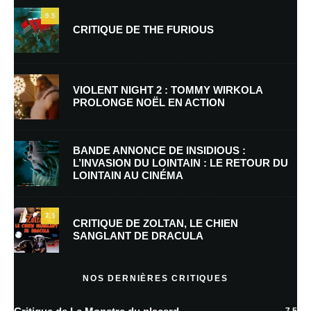
9.5
CRITIQUE DE THE FURIOUS
Nom
*
VIOLENT NIGHT 2 : TOMMY WIRKOLA
PROLONGE NOËL EN ACTION
E-mail
*
Site web
BANDE ANNONCE DE INSIDIOUS :
L’INVASION DU LOINTAIN : LE RETOUR DU
LOINTAIN AU CINÉMA
Enregistrer mon nom, mon e-mail et mon site dans le navigateur pour
mon prochain commentaire.
7.5
Prévenez-moi de tous les nouveaux commentaires par e-mail.
CRITIQUE DE ZOLTAN, LE CHIEN
SANGLANT DE DRACULA
Prévenez-moi de tous les nouveaux articles par e-mail.
NOS DERNIÈRES CRITIQUES