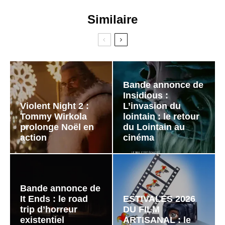
Similaire
Bande annonce de
Insidious :
Violent Night 2 :
L’invasion du
Tommy Wirkola
lointain : le retour
prolonge Noël en
du Lointain au
action
cinéma
Bande annonce de
It Ends : le road
ESTIVALES 2026
trip d’horreur
DU FILM
existentiel
ARTISANAL : le