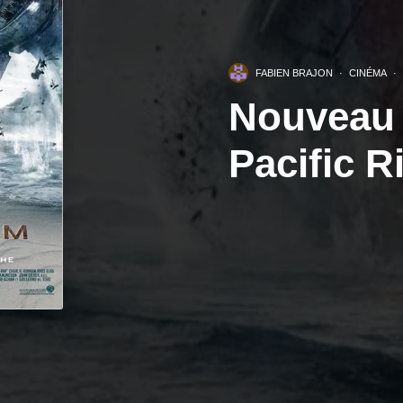
FABIEN BRAJON
·
CINÉMA
·
Nouveau t
Pacific R