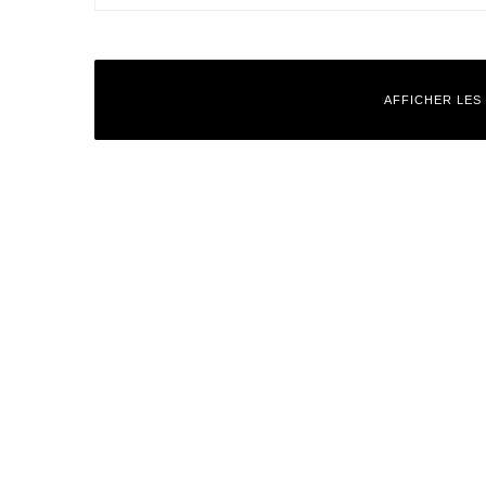
AFFICHER LES
Laisser un commentaire
Votre adresse e-mail ne sera pas publiée.
Les champs obligatoires
Commentaire
*