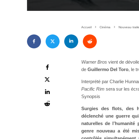
Accueil
Cinéma
Nouveau traile
Warner Bros
vient de dévoil
de
Guillermo Del Toro
, le 
Interprété par Charlie Hunna
Pacific Rim
sera sur les écra
Synopsis
Surgies des flots, des 
déclenché une guerre qui 
naturelles de l’humanité
genre nouveau a été mis
contrôlés simultanément 