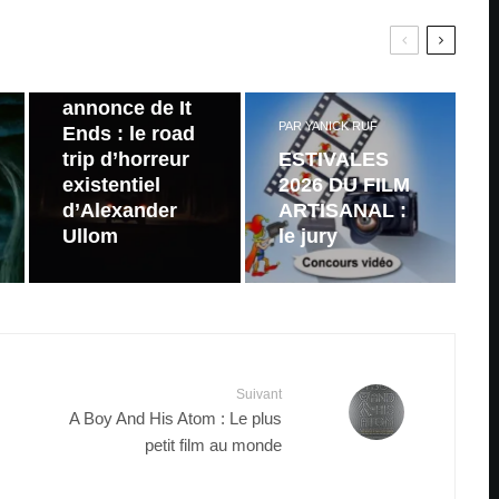
PAR
ZAST
Bande
annonce de It
PAR
YANICK RUF
Ends : le road
trip d’horreur
ESTIVALES
existentiel
2026 DU FILM
d’Alexander
ARTISANAL :
Ullom
le jury
Suivant
A Boy And His Atom : Le plus
petit film au monde