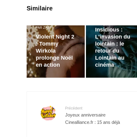
PAR
ZAST
Similaire
Bande
annonce de
PAR
ZAST
Insidious :
Violent Night 2
L’invasion du
: Tommy
lointain : le
Wirkola
retour du
prolonge Noël
Lointain au
en action
cinéma
Précédent
Joyeux anniversaire
Cinealliance.fr : 15 ans déjà