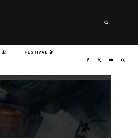
 📀
FESTIVAL 🎬