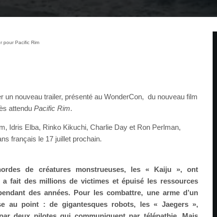
r pour Pacific Rim
er un nouveau trailer, présenté au WonderCon, du nouveau film
très attendu
Pacific Rim
.
m, Idris Elba, Rinko Kikuchi, Charlie Day et Ron Perlman,
ns français le 17 juillet prochain.
hordes de créatures monstrueuses, les « Kaiju », ont
a fait des millions de victimes et épuisé les ressources
 pendant des années. Pour les combattre, une arme d’un
e au point : de gigantesques robots, les « Jaegers »,
par deux pilotes qui communiquent par télépathie. Mais