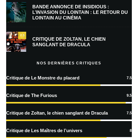
BANDE ANNONCE DE INSIDIOUS :
L’INVASION DU LOINTAIN : LE RETOUR DU
LOINTAIN AU CINÉMA
Enregistrer mon nom, mon e-mail et mon site dans le navigateur pour
mon prochain commentaire.
7.5
Prévenez-moi de tous les nouveaux commentaires par e-mail.
CRITIQUE DE ZOLTAN, LE CHIEN
SANGLANT DE DRACULA
Prévenez-moi de tous les nouveaux articles par e-mail.
NOS DERNIÈRES CRITIQUES
Critique de Le Monstre du placard
7.5
En savoir
plus sur la façon dont les données de vos commentaires sont
Critique de The Furious
9.5
traitées
Critique de Zoltan, le chien sanglant de Dracula
7.5
Critique de Les Maîtres de l’univers
8