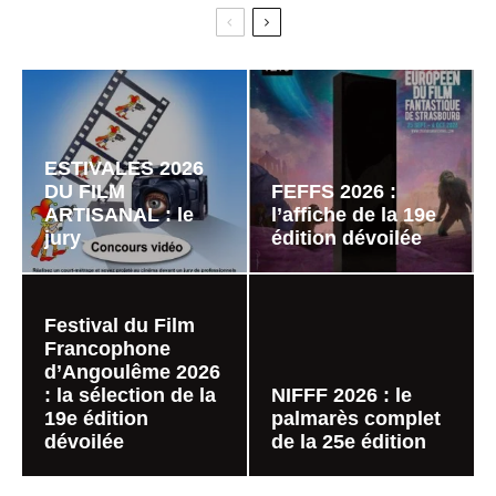
ESTIVALES 2026
DU FILM
FEFFS 2026 :
ARTISANAL : le
l’affiche de la 19e
jury
édition dévoilée
Festival du Film
Francophone
d’Angoulême 2026
: la sélection de la
NIFFF 2026 : le
19e édition
palmarès complet
dévoilée
de la 25e édition