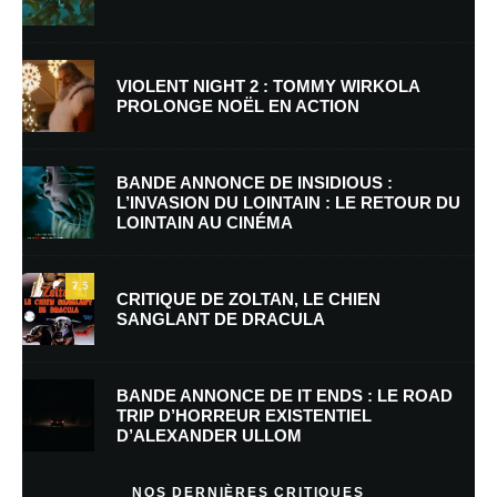
VIOLENT NIGHT 2 : TOMMY WIRKOLA
PROLONGE NOËL EN ACTION
Nom
*
BANDE ANNONCE DE INSIDIOUS :
L’INVASION DU LOINTAIN : LE RETOUR DU
LOINTAIN AU CINÉMA
E-mail
*
Site web
7.5
CRITIQUE DE ZOLTAN, LE CHIEN
SANGLANT DE DRACULA
Enregistrer mon nom, mon e-mail et mon site dans le navigateur pour
mon prochain commentaire.
BANDE ANNONCE DE IT ENDS : LE ROAD
Prévenez-moi de tous les nouveaux commentaires par e-mail.
TRIP D’HORREUR EXISTENTIEL
D’ALEXANDER ULLOM
Prévenez-moi de tous les nouveaux articles par e-mail.
NOS DERNIÈRES CRITIQUES