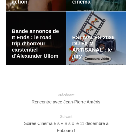
action
cinéma
Bande annonce de
It Ends : le road
ESTIVALES 2026
trip d’horreur
DU FILM
existentiel
ARTISANAL : le
d’Alexander Ullom
jury
Précédent
Rencontre avec Jean-Pierre Améris
Suivant
Soirée Cinéma Bis « Bis » le 11 décembre à
Fribourg !