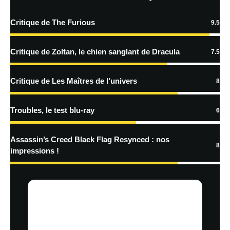
Critique de The Furious
9.5
En savoir
plus sur la façon dont les données de vos commentaires sont
Critique de Zoltan, le chien sanglant de Dracula
7.5
traitées
Critique de Les Maîtres de l’univers
8
Troubles, le test blu-ray
6
Assassin’s Creed Black Flag Resynced : nos
8
impressions !