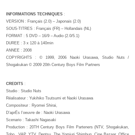
INFORMATIONS TECHNIQUES
:
VERSION : Français (2.0) – Japonais (2.0)
SOUS-TITRES : Français (FR) – Hollandais (NL)
FORMAT : 5 DVD – 16/9 – Audio (2.0/5.1)
DUREE : 3 x 120 à 140min
ANNEE : 2008
COPYRIGHTS : © 1999, 2006 Naoki Urasawa, Studio Nuts /
Shogakukan © 2009 20th Century Boys Film Partners
CREDITS
:
Studio : Studio Nuts
Réalisateur : Yukihiko Tsutsumi et Naoki Urasawa
Compositeur : Ryomei Shirai,
D’aprËs l’oeuvre de : Naoki Urasawa
Scenario : Takashi Nagasaki
Production : 20TH Century Boys Film Parteners (NTV, Shogakukan,
Toho,, VAP, YTV, Dentsu, The Yomiuri Shimbun, Cine Bazaar, Office