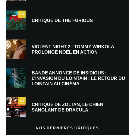
9.5
CRITIQUE DE THE FURIOUS
Nom
*
VIOLENT NIGHT 2 : TOMMY WIRKOLA
PROLONGE NOËL EN ACTION
E-mail
*
Site web
BANDE ANNONCE DE INSIDIOUS :
L’INVASION DU LOINTAIN : LE RETOUR DU
LOINTAIN AU CINÉMA
Enregistrer mon nom, mon e-mail et mon site dans le navigateur pour
mon prochain commentaire.
7.5
Prévenez-moi de tous les nouveaux commentaires par e-mail.
CRITIQUE DE ZOLTAN, LE CHIEN
SANGLANT DE DRACULA
Prévenez-moi de tous les nouveaux articles par e-mail.
NOS DERNIÈRES CRITIQUES