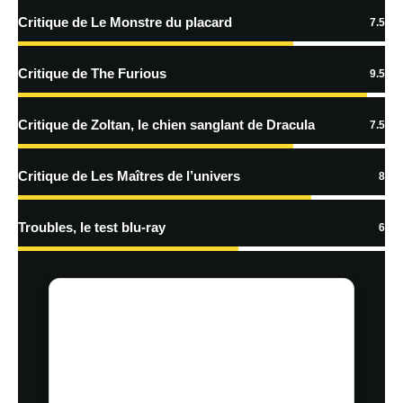
Critique de Le Monstre du placard
7.5
En savoir
plus sur la façon dont les données de vos commentaires sont
Critique de The Furious
9.5
traitées
Critique de Zoltan, le chien sanglant de Dracula
7.5
Critique de Les Maîtres de l’univers
8
Troubles, le test blu-ray
6