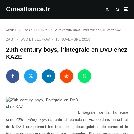
Cinealliance.fr
Accueil
DVD et BLU-RAY
20th century boys, l’intégrale en DVD chez KAZE
ZAST
·
DVD ET BLU-RAY
·
15 NOVEMBRE 2010
20th century boys, l’intégrale en DVD chez
KAZE
L’intégrale de la fameuse
série
20th century boys
est enfin disponible en France dans un coffret
de 5 DVD comprenant les trois films, deux galettes de bonus et le
fameux drapeau autour duquel tout s’enchaine. Si vous ne connaissez