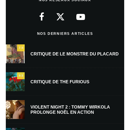
NOS RÉSEAUX SOCIAUX
Votre adresse e-mail ne sera pas publiée.
Les champs obligatoires sont
indiqués avec
*
Commentaire
*
NOS DERNIERS ARTICLES
7.5
CRITIQUE DE LE MONSTRE DU PLACARD
9.5
CRITIQUE DE THE FURIOUS
Nom
*
VIOLENT NIGHT 2 : TOMMY WIRKOLA
PROLONGE NOËL EN ACTION
E-mail
*
Site web