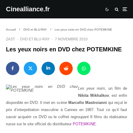
Cinealliance.fr
Accueil
DVD et BLU-RAY
Les yeux noirs en DVD chez POTEMKINE
ZAST
·
DVD ET BLU-RAY
·
7 NOVEMBRE 2010
Les yeux noirs en DVD chez POTEMKINE
Les yeux noirs
, un film de
Nikita Mikhalkov
, est enfin
disponible en DVD. Il met en scène
Marcello Mastroianni
qui reçut le
prix d’interprétation masculine à Cannes en 1987. Tout ce qu’il faut
savoir acquérir ce DVD ou le coffret regroupant 8 films du réalisateur
russe sur le site officiel du distributeur
POTEMKINE
.