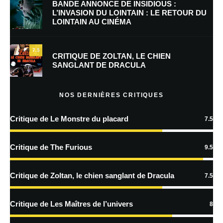
BANDE ANNONCE DE INSIDIOUS :
L’INVASION DU LOINTAIN : LE RETOUR DU
LOINTAIN AU CINÉMA
Enregistrer mon nom, mon e-mail et mon site dans le navigateur pour
mon prochain commentaire.
7.5
Prévenez-moi de tous les nouveaux commentaires par e-mail.
CRITIQUE DE ZOLTAN, LE CHIEN
SANGLANT DE DRACULA
Prévenez-moi de tous les nouveaux articles par e-mail.
NOS DERNIÈRES CRITIQUES
Critique de Le Monstre du placard
7.5
En savoir
plus sur la façon dont les données de vos commentaires sont
Critique de The Furious
9.5
traitées
Critique de Zoltan, le chien sanglant de Dracula
7.5
Critique de Les Maîtres de l’univers
8