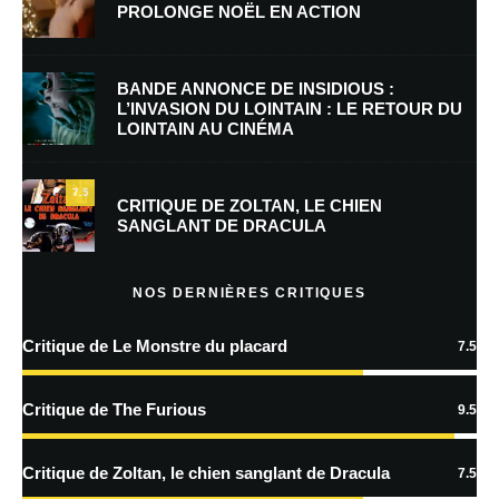
PROLONGE NOËL EN ACTION
E-mail
*
Site web
BANDE ANNONCE DE INSIDIOUS :
L’INVASION DU LOINTAIN : LE RETOUR DU
LOINTAIN AU CINÉMA
Enregistrer mon nom, mon e-mail et mon site dans le navigateur pour
mon prochain commentaire.
7.5
Prévenez-moi de tous les nouveaux commentaires par e-mail.
CRITIQUE DE ZOLTAN, LE CHIEN
SANGLANT DE DRACULA
Prévenez-moi de tous les nouveaux articles par e-mail.
NOS DERNIÈRES CRITIQUES
Critique de Le Monstre du placard
7.5
En savoir
plus sur la façon dont les données de vos commentaires sont
Critique de The Furious
9.5
traitées
Critique de Zoltan, le chien sanglant de Dracula
7.5