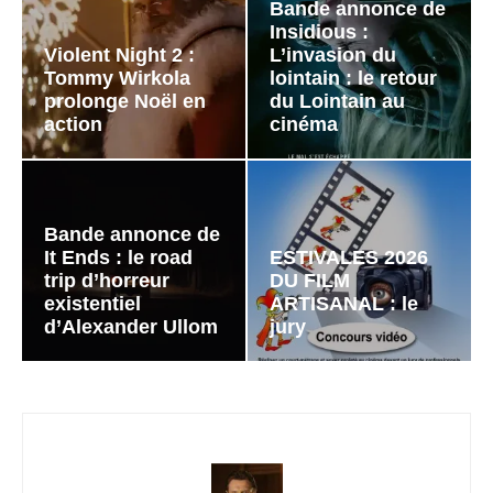
Bande annonce de
Insidious :
Violent Night 2 :
L’invasion du
Tommy Wirkola
lointain : le retour
prolonge Noël en
du Lointain au
action
cinéma
Bande annonce de
It Ends : le road
ESTIVALES 2026
trip d’horreur
DU FILM
existentiel
ARTISANAL : le
d’Alexander Ullom
jury