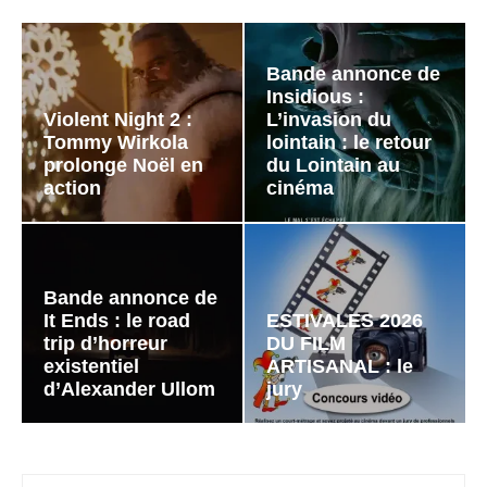
Bande annonce de
Insidious :
Violent Night 2 :
L’invasion du
Tommy Wirkola
lointain : le retour
prolonge Noël en
du Lointain au
action
cinéma
Bande annonce de
It Ends : le road
ESTIVALES 2026
trip d’horreur
DU FILM
existentiel
ARTISANAL : le
d’Alexander Ullom
jury