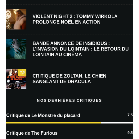
Nom
*
VIOLENT NIGHT 2 : TOMMY WIRKOLA
PROLONGE NOËL EN ACTION
E-mail
*
Site web
BANDE ANNONCE DE INSIDIOUS :
L’INVASION DU LOINTAIN : LE RETOUR DU
LOINTAIN AU CINÉMA
Enregistrer mon nom, mon e-mail et mon site dans le navigateur pour
mon prochain commentaire.
7.5
Prévenez-moi de tous les nouveaux commentaires par e-mail.
CRITIQUE DE ZOLTAN, LE CHIEN
SANGLANT DE DRACULA
Prévenez-moi de tous les nouveaux articles par e-mail.
NOS DERNIÈRES CRITIQUES
Critique de Le Monstre du placard
7.5
En savoir
plus sur la façon dont les données de vos commentaires sont
Critique de The Furious
9.5
traitées