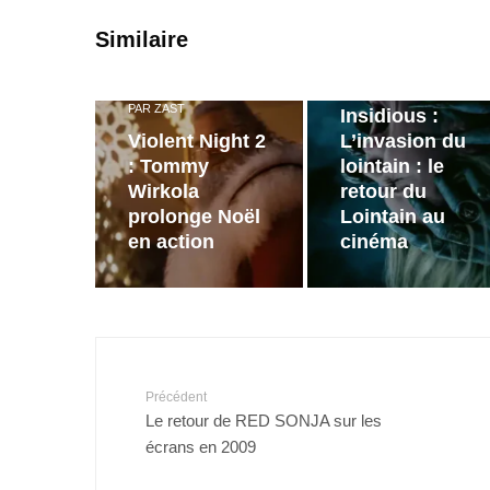
PAR
ZAST
Similaire
Bande
annonce de
PAR
ZAST
Insidious :
Violent Night 2
L’invasion du
: Tommy
lointain : le
Wirkola
retour du
prolonge Noël
Lointain au
en action
cinéma
Précédent
Le retour de RED SONJA sur les
écrans en 2009