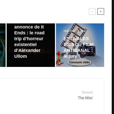
PAR
ZAST
Bande
annonce de It
PAR
YANICK RUF
Ends : le road
trip d’horreur
ESTIVALES
existentiel
2026 DU FILM
d’Alexander
ARTISANAL :
Ullom
le jury
Suivant
The Mist