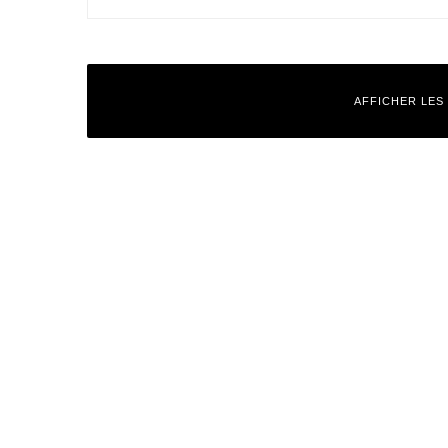
AFFICHER LES
Laisser un commentaire
Votre adresse e-mail ne sera pas publiée.
Les champs obligatoires
Commentaire
*