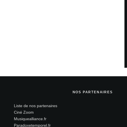
NOS PARTENAIRES
Liste de nos partenaires
Ciné Zoom
Musiquealliance.fr
Paradoxetemporel.fr