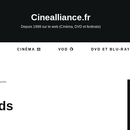
Cinealliance.fr
Depuis 1998 sur le web (Cinéma, DVD et festivals)
CINÉMA 🎞️
VOD 📺
DVD ET BLU-RAY
tards
rds