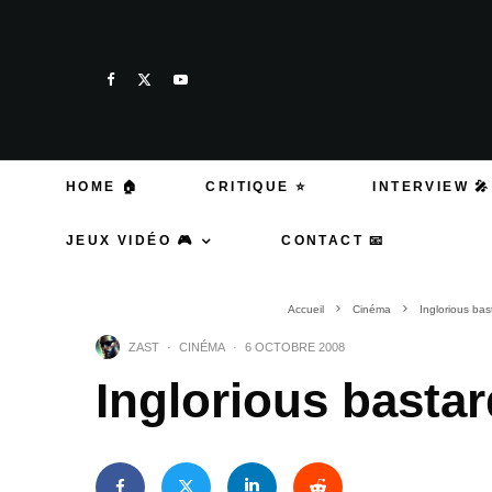
HOME 🏠
CRITIQUE ⭐
INTERVIEW 🎤
JEUX VIDÉO 🎮
CONTACT 📧
Accueil
Cinéma
Inglorious bas
ZAST
·
CINÉMA
·
6 OCTOBRE 2008
Inglorious basta