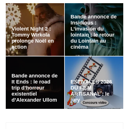
Bande annonce de
Insidious :
Violent Night 2 :
L’invasion du
Tommy Wirkola
lointain : le retour
prolonge Noël en
du Lointain au
action
cinéma
Bande annonce de
It Ends : le road
ESTIVALES 2026
trip d’horreur
DU FILM
existentiel
ARTISANAL : le
d’Alexander Ullom
jury