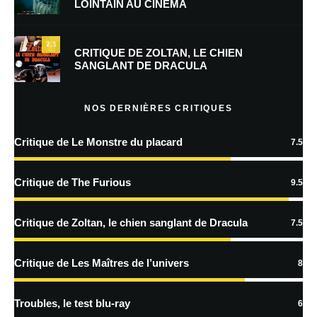
LOINTAIN AU CINÉMA
Laisser un commentaire
7.5
CRITIQUE DE ZOLTAN, LE CHIEN
SANGLANT DE DRACULA
Votre adresse e-mail ne sera pas publiée.
Les champs obligatoires sont
indiqués avec
*
NOS DERNIÈRES CRITIQUES
Commentaire
*
Critique de Le Monstre du placard
7.5
Critique de The Furious
9.5
Critique de Zoltan, le chien sanglant de Dracula
7.5
Critique de Les Maîtres de l’univers
8
Nom
*
Troubles, le test blu-ray
6