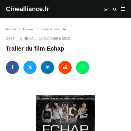
Cinealliance.fr
Accueil
Cinéma
Trailer du film Echap
ZAST
·
CINÉMA
·
14 OCTOBRE 2010
Trailer du film Echap