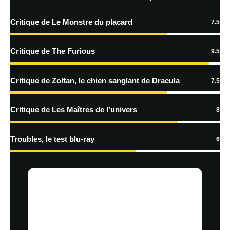
Critique de Le Monstre du placard
7.5
En savoir
plus sur la façon dont les données de vos commentaires sont
Critique de The Furious
9.5
traitées
Critique de Zoltan, le chien sanglant de Dracula
7.5
Critique de Les Maîtres de l’univers
8
Troubles, le test blu-ray
6