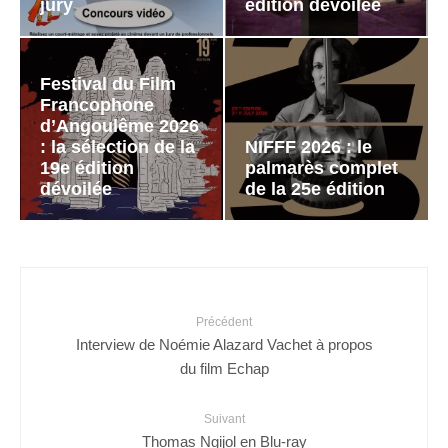
jury
édition dévoilée
Festival du Film
Francophone
d’Angoulême 2026
: la sélection de la
NIFFF 2026 : le
19e édition
palmarès complet
dévoilée
de la 25e édition
Précédent
Interview de Noémie Alazard Vachet à propos
du film Echap
Suivant
Thomas Ngijol en Blu-ray