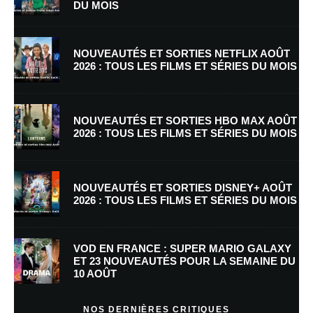
DU MOIS
NOUVEAUTÉS ET SORTIES NETFLIX AOÛT
2026 : TOUS LES FILMS ET SÉRIES DU MOIS
Nom
*
NOUVEAUTÉS ET SORTIES HBO MAX AOÛT
2026 : TOUS LES FILMS ET SÉRIES DU MOIS
E-mail
*
Site web
NOUVEAUTÉS ET SORTIES DISNEY+ AOÛT
2026 : TOUS LES FILMS ET SÉRIES DU MOIS
Enregistrer mon nom, mon e-mail et mon site dans le navigateur pour
mon prochain commentaire.
VOD EN FRANCE : SUPER MARIO GALAXY
Prévenez-moi de tous les nouveaux commentaires par e-mail.
ET 23 NOUVEAUTÉS POUR LA SEMAINE DU
10 AOÛT
Prévenez-moi de tous les nouveaux articles par e-mail.
NOS DERNIÈRES CRITIQUES