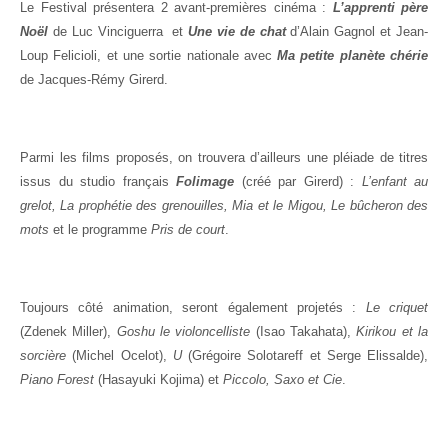
Le Festival présentera 2 avant-premières cinéma :
L’apprenti père
Noël
de Luc Vinciguerra et
Une vie de chat
d’Alain Gagnol et Jean-
Loup Felicioli, et une sortie nationale avec
Ma petite planète chérie
de Jacques-Rémy Girerd.
Parmi les films proposés, on trouvera d’ailleurs une pléiade de titres
issus du studio français
Folimage
(créé par Girerd) :
L’enfant au
grelot, La prophétie des grenouilles, Mia et le Migou, Le bûcheron des
mots
et le programme
Pris de court
.
Toujours côté animation, seront également projetés :
Le criquet
(Zdenek Miller),
Goshu le violoncelliste
(Isao Takahata),
Kirikou et la
sorcière
(Michel Ocelot),
U
(Grégoire Solotareff et Serge Elissalde),
Piano Forest
(Hasayuki Kojima) et
Piccolo, Saxo et Cie
.