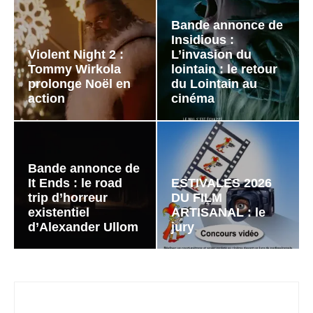
Bande annonce de
Insidious :
Violent Night 2 :
L’invasion du
Tommy Wirkola
lointain : le retour
prolonge Noël en
du Lointain au
action
cinéma
Bande annonce de
It Ends : le road
ESTIVALES 2026
trip d’horreur
DU FILM
existentiel
ARTISANAL : le
d’Alexander Ullom
jury