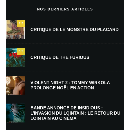
Commentaire
*
NOS DERNIERS ARTICLES
7.5
CRITIQUE DE LE MONSTRE DU PLACARD
9.5
CRITIQUE DE THE FURIOUS
Nom
*
VIOLENT NIGHT 2 : TOMMY WIRKOLA
PROLONGE NOËL EN ACTION
E-mail
*
Site web
BANDE ANNONCE DE INSIDIOUS :
L’INVASION DU LOINTAIN : LE RETOUR DU
LOINTAIN AU CINÉMA
Enregistrer mon nom, mon e-mail et mon site dans le navigateur pour
mon prochain commentaire.