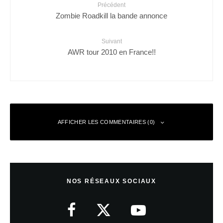
Précédent
Zombie Roadkill la bande annonce
Suivant
AWR tour 2010 en France!!
AFFICHER LES COMMENTAIRES (0)
Laisser un commentaire
NOS RÉSEAUX SOCIAUX
Votre adresse e-mail ne sera pas publiée.
Les champs obligatoires sont
indiqués avec
*