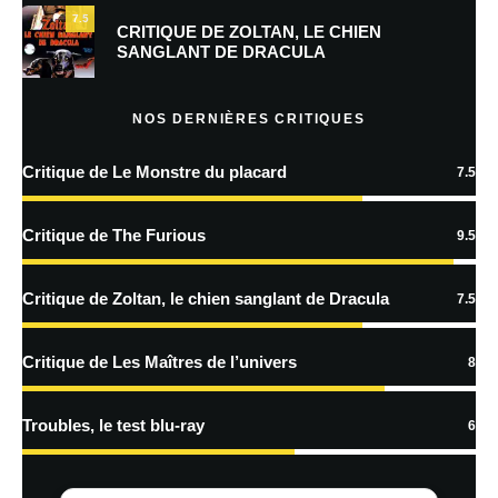
7.5
Prévenez-moi de tous les nouveaux commentaires par e-mail.
CRITIQUE DE ZOLTAN, LE CHIEN
SANGLANT DE DRACULA
Prévenez-moi de tous les nouveaux articles par e-mail.
NOS DERNIÈRES CRITIQUES
Critique de Le Monstre du placard
7.5
En savoir
plus sur la façon dont les données de vos commentaires sont
Critique de The Furious
9.5
traitées
Critique de Zoltan, le chien sanglant de Dracula
7.5
Critique de Les Maîtres de l’univers
8
Troubles, le test blu-ray
6