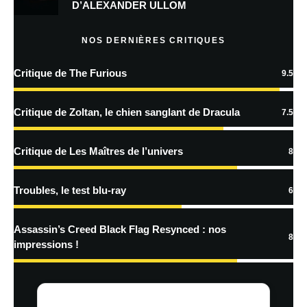
D’ALEXANDER ULLOM
Prévenez-moi de tous les nouveaux articles par e-mail.
NOS DERNIÈRES CRITIQUES
Critique de The Furious
9.5
En savoir
plus sur la façon dont les données de vos commentaires sont
Critique de Zoltan, le chien sanglant de Dracula
7.5
traitées
Critique de Les Maîtres de l’univers
8
Troubles, le test blu-ray
6
Assassin’s Creed Black Flag Resynced : nos
8
impressions !