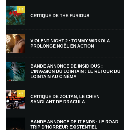
9.5
CRITIQUE DE THE FURIOUS
VIOLENT NIGHT 2 : TOMMY WIRKOLA
PROLONGE NOËL EN ACTION
Nom
*
BANDE ANNONCE DE INSIDIOUS :
L’INVASION DU LOINTAIN : LE RETOUR DU
LOINTAIN AU CINÉMA
E-mail
*
Site web
7.5
CRITIQUE DE ZOLTAN, LE CHIEN
SANGLANT DE DRACULA
Enregistrer mon nom, mon e-mail et mon site dans le navigateur pour
mon prochain commentaire.
BANDE ANNONCE DE IT ENDS : LE ROAD
Prévenez-moi de tous les nouveaux commentaires par e-mail.
TRIP D’HORREUR EXISTENTIEL