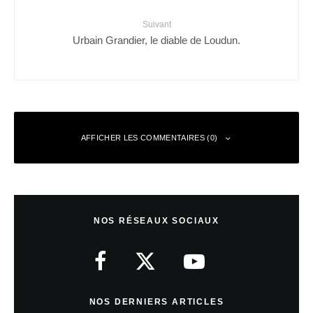
Suivant
Urbain Grandier, le diable de Loudun.
AFFICHER LES COMMENTAIRES (0)
Laisser un commentaire
NOS RÉSEAUX SOCIAUX
Votre adresse e-mail ne sera pas publiée.
Les champs obligatoires sont
indiqués avec
*
Commentaire
*
NOS DERNIERS ARTICLES