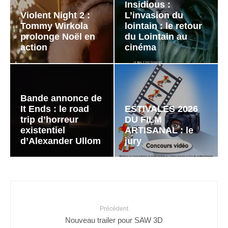
Insidious :
Violent Night 2 :
L’invasion du
Tommy Wirkola
lointain : le retour
prolonge Noël en
du Lointain au
action
cinéma
Bande annonce de
It Ends : le road
ESTIVALES 2026
trip d’horreur
DU FILM
existentiel
ARTISANAL : le
d’Alexander Ullom
jury
Précédent
Nouveau trailer pour SAW 3D