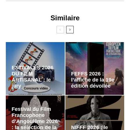
Similaire
ESTIVALES 2026
DU FILM
FEFFS 2026 :
ARTISANAL : le
l’affiche de la 19e
jury
édition dévoilée
Festival du Film
Francophone
d’Angoulême 2026
: la sélection de la
NIFFF 2026 : le