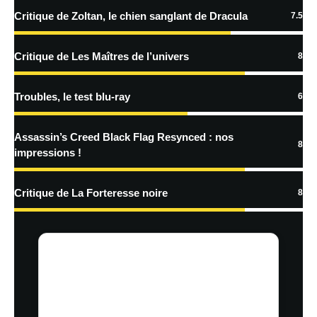
Critique de Zoltan, le chien sanglant de Dracula
7.5
En savoir
plus sur la façon dont les données de vos commentaires sont
Critique de Les Maîtres de l’univers
8
traitées
Troubles, le test blu-ray
6
Assassin’s Creed Black Flag Resynced : nos
8
impressions !
Critique de La Forteresse noire
8