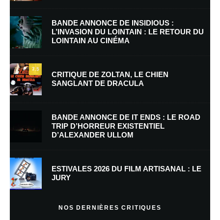
BANDE ANNONCE DE INSIDIOUS :
L’INVASION DU LOINTAIN : LE RETOUR DU
LOINTAIN AU CINÉMA
Nom
*
7.5
CRITIQUE DE ZOLTAN, LE CHIEN
SANGLANT DE DRACULA
E-mail
*
Site web
BANDE ANNONCE DE IT ENDS : LE ROAD
TRIP D’HORREUR EXISTENTIEL
D’ALEXANDER ULLOM
Enregistrer mon nom, mon e-mail et mon site dans le navigateur pour
mon prochain commentaire.
Prévenez-moi de tous les nouveaux commentaires par e-mail.
ESTIVALES 2026 DU FILM ARTISANAL : LE
JURY
Prévenez-moi de tous les nouveaux articles par e-mail.
NOS DERNIÈRES CRITIQUES