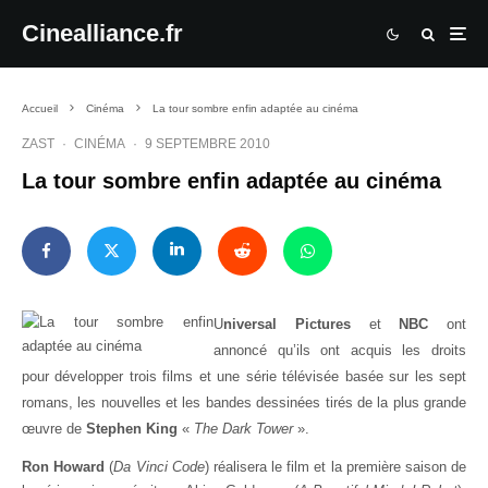
Cinealliance.fr
Accueil
Cinéma
La tour sombre enfin adaptée au cinéma
ZAST
·
CINÉMA
·
9 SEPTEMBRE 2010
La tour sombre enfin adaptée au cinéma
U
niversal Pictures
et
NBC
ont
annoncé qu’ils ont acquis les droits
pour développer trois films et une série télévisée basée sur les sept
romans, les nouvelles et les bandes dessinées tirés de la plus grande
œuvre de
Stephen King
«
The Dark Tower
».
Ron Howard
(
Da Vinci Code
) réalisera le film et la première saison de