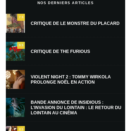
NOS DERNIERS ARTICLES
7.5
CRITIQUE DE LE MONSTRE DU PLACARD
9.5
CRITIQUE DE THE FURIOUS
Nom
*
VIOLENT NIGHT 2 : TOMMY WIRKOLA
PROLONGE NOËL EN ACTION
E-mail
*
Site web
BANDE ANNONCE DE INSIDIOUS :
L’INVASION DU LOINTAIN : LE RETOUR DU
LOINTAIN AU CINÉMA
Enregistrer mon nom, mon e-mail et mon site dans le navigateur pour
mon prochain commentaire.
7.5