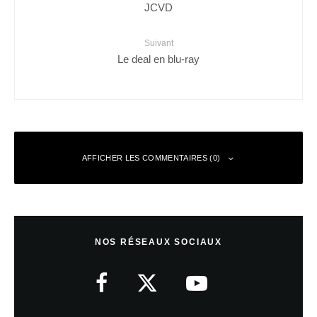
JCVD
Suivant
Le deal en blu-ray
AFFICHER LES COMMENTAIRES (0)
Laisser un commentaire
NOS RÉSEAUX SOCIAUX
Votre adresse e-mail ne sera pas publiée.
Les champs obligatoires sont
indiqués avec
*
Commentaire
*