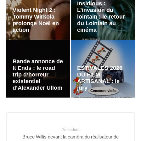
Insidious :
Violent Night 2 :
L’invasion du
Tommy Wirkola
lointain : le retour
prolonge Noël en
du Lointain au
action
cinéma
Bande annonce de
It Ends : le road
ESTIVALES 2026
trip d’horreur
DU FILM
existentiel
ARTISANAL : le
d’Alexander Ullom
jury
Précédent
Bruce Willis devant la caméra du réalisateur de