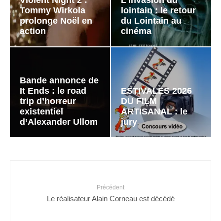
Tommy Wirkola
lointain : le retour
prolonge Noël en
du Lointain au
action
cinéma
Bande annonce de
It Ends : le road
ESTIVALES 2026
trip d’horreur
DU FILM
existentiel
ARTISANAL : le
d’Alexander Ullom
jury
Précédent
Le réalisateur Alain Corneau est décédé