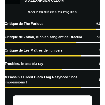
D’ALEXANDER ULLOM
Prévenez-moi de tous les nouveaux articles par e-mail.
NOS DERNIÈRES CRITIQUES
Critique de The Furious
9.5
En savoir
plus sur la façon dont les données de vos commentaires sont
Critique de Zoltan, le chien sanglant de Dracula
7.5
traitées
Critique de Les Maîtres de l’univers
8
Troubles, le test blu-ray
6
Assassin’s Creed Black Flag Resynced : nos
8
impressions !