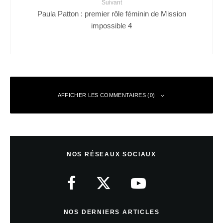
Suivant
Paula Patton : premier rôle féminin de Mission
impossible 4
AFFICHER LES COMMENTAIRES (0)
Laisser un commentaire
NOS RÉSEAUX SOCIAUX
Votre adresse e-mail ne sera pas publiée.
Les champs obligatoires sont
indiqués avec
*
Commentaire
*
NOS DERNIERS ARTICLES