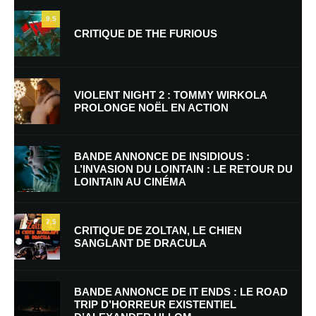
9.5
CRITIQUE DE THE FURIOUS
VIOLENT NIGHT 2 : TOMMY WIRKOLA
PROLONGE NOËL EN ACTION
Nom
*
BANDE ANNONCE DE INSIDIOUS :
L’INVASION DU LOINTAIN : LE RETOUR DU
LOINTAIN AU CINÉMA
E-mail
*
Site web
7.5
CRITIQUE DE ZOLTAN, LE CHIEN
SANGLANT DE DRACULA
Enregistrer mon nom, mon e-mail et mon site dans le navigateur pour
mon prochain commentaire.
BANDE ANNONCE DE IT ENDS : LE ROAD
Prévenez-moi de tous les nouveaux commentaires par e-mail.
TRIP D’HORREUR EXISTENTIEL