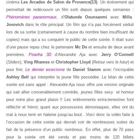
cinéma
Les Arcades de Salon de Provence(13)
. Un évènement qui
permettait de redécouvrir un film sorti depuis quelques semaines :
Phénomènes paranormaux
, d’
Olatunde Osunsanmi
avec
Milla
Jovovich
dans le rôle principal. Un film qui n’a pas forcément séduit
lors de sa sortie (certainement à cause du nombre bien insuffisant de
copies) mais qui a su conquérir le public de cette soirée. Il était suivi
d’une pause repas chez le partenaire
Mc Do
et ensuite de deux avant
premières.
Piranha 3D
d’
Alexandre Aja
avec
Jerry O’Connell
(
Sliders
),
Ving Rhames
et
Christopher Lloyd
(
Retour vers le futur
) et
pour finir,
Le dernier exorcisme
de
Daniel Stamm
avec l’incroyable
Ashley Bell
qui interprète la jeune fille possédée. Le bilan de cette
soirée est sans appel : Alexandre Aja nous offre une version originale
qui sait allier convenablement comédie, jeunes filles sexy et horreur
pour notre plus grand plaisir !! Les enlèvements extra-terrestres font
réfléchir et frémir, quant aux possessions démoniaques, elles ont du
mal à nous tenir en haleine jusqu’au bout…Voici donc la vidéo faite à
l’occasion de cette soirée qui devrait voir de nombreuses suites du
fait de la présence d’un public nombreux. En effet, plus de 70 pass
pour la soirée ont été vendu et pas moins de 120 billets