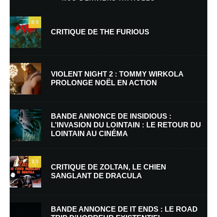
9.5
CRITIQUE DE THE FURIOUS
VIOLENT NIGHT 2 : TOMMY WIRKOLA
PROLONGE NOËL EN ACTION
Nom
*
BANDE ANNONCE DE INSIDIOUS :
L’INVASION DU LOINTAIN : LE RETOUR DU
LOINTAIN AU CINÉMA
E-mail
*
Site web
7.5
CRITIQUE DE ZOLTAN, LE CHIEN
SANGLANT DE DRACULA
Enregistrer mon nom, mon e-mail et mon site dans le navigateur pour
mon prochain commentaire.
BANDE ANNONCE DE IT ENDS : LE ROAD
Prévenez-moi de tous les nouveaux commentaires par e-mail.