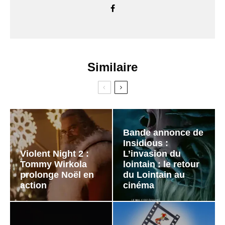
Similaire
Bande annonce de
Insidious :
Violent Night 2 :
L’invasion du
Tommy Wirkola
lointain : le retour
prolonge Noël en
du Lointain au
action
cinéma