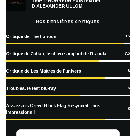
TRIP D’HORREUR EXISTENTIEL
D’ALEXANDER ULLOM
Prévenez-moi de tous les nouveaux articles par e-mail.
NOS DERNIÈRES CRITIQUES
Critique de The Furious
9.5
En savoir
plus sur la façon dont les données de vos commentaires sont
Critique de Zoltan, le chien sanglant de Dracula
7.5
traitées
Critique de Les Maîtres de l’univers
8
Troubles, le test blu-ray
6
Assassin’s Creed Black Flag Resynced : nos
8
impressions !