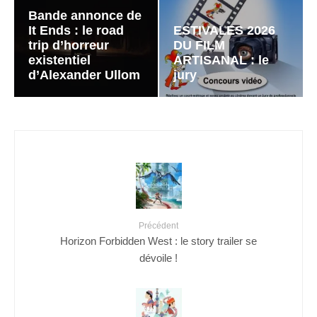
Bande annonce de
It Ends : le road
ESTIVALES 2026
trip d’horreur
DU FILM
existentiel
ARTISANAL : le
d’Alexander Ullom
jury
Précédent
Horizon Forbidden West : le story trailer se
dévoile !