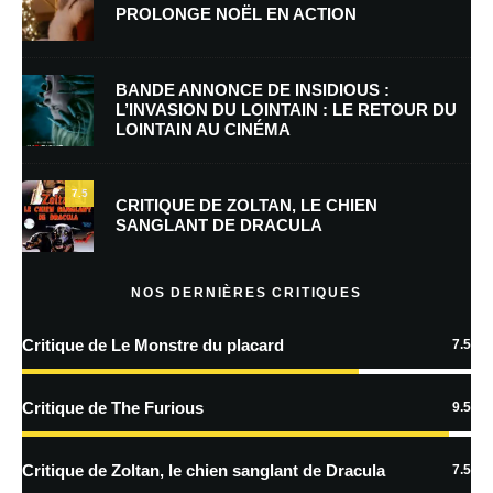
PROLONGE NOËL EN ACTION
E-mail
*
Site web
BANDE ANNONCE DE INSIDIOUS :
L’INVASION DU LOINTAIN : LE RETOUR DU
LOINTAIN AU CINÉMA
Enregistrer mon nom, mon e-mail et mon site dans le navigateur pour
mon prochain commentaire.
7.5
Prévenez-moi de tous les nouveaux commentaires par e-mail.
CRITIQUE DE ZOLTAN, LE CHIEN
SANGLANT DE DRACULA
Prévenez-moi de tous les nouveaux articles par e-mail.
NOS DERNIÈRES CRITIQUES
Critique de Le Monstre du placard
7.5
En savoir
plus sur la façon dont les données de vos commentaires sont
Critique de The Furious
9.5
traitées
Critique de Zoltan, le chien sanglant de Dracula
7.5