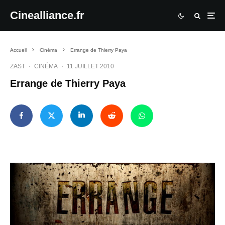
Cinealliance.fr
Accueil
Cinéma
Errange de Thierry Paya
ZAST
·
CINÉMA
·
11 JUILLET 2010
Errange de Thierry Paya