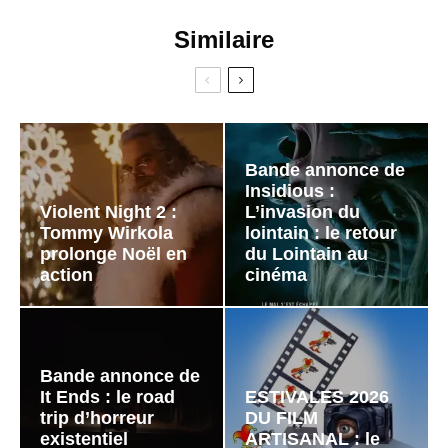
Similaire
Bande annonce de
Insidious :
Violent Night 2 :
L’invasion du
Tommy Wirkola
lointain : le retour
prolonge Noël en
du Lointain au
action
cinéma
Bande annonce de
It Ends : le road
ESTIVALES 2026
trip d’horreur
DU FILM
existentiel
ARTISANAL : le