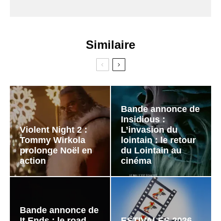
Similaire
Bande annonce de
Insidious :
Violent Night 2 :
L’invasion du
Tommy Wirkola
lointain : le retour
prolonge Noël en
du Lointain au
action
cinéma
Bande annonce de
It Ends : le road
ESTIVALES 2026