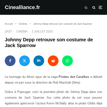
Cinealliance.fr
Accueil
Cinéma
Johnny Depp retrouve son costume de Jack Sparrow
ZAST
·
CINÉMA
·
2 JUILLET 2010
Johnny Depp retrouve son costume de
Jack Sparrow
Le tournage du 4ème opus de la saga
Pirates des Caraïbes
a débuté
depuis mi-juin sous la direction de Rob Marshall (
Nine)
.
Grâce à
Popsugar
, voici la première photo de Johnny Depp dans son
costume de Jack Sparrow. Sur cette photo du set vous pouvez
également apercevoir l’acteur Kevin McNally alias le pirate Gibbs déjà