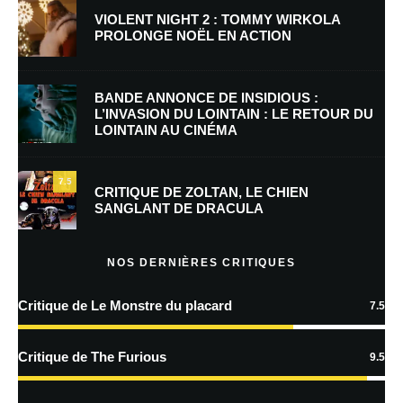
VIOLENT NIGHT 2 : TOMMY WIRKOLA
PROLONGE NOËL EN ACTION
E-mail
*
Site web
BANDE ANNONCE DE INSIDIOUS :
L’INVASION DU LOINTAIN : LE RETOUR DU
LOINTAIN AU CINÉMA
Enregistrer mon nom, mon e-mail et mon site dans le navigateur pour
mon prochain commentaire.
7.5
Prévenez-moi de tous les nouveaux commentaires par e-mail.
CRITIQUE DE ZOLTAN, LE CHIEN
SANGLANT DE DRACULA
Prévenez-moi de tous les nouveaux articles par e-mail.
NOS DERNIÈRES CRITIQUES
Critique de Le Monstre du placard
7.5
En savoir
plus sur la façon dont les données de vos commentaires sont
Critique de The Furious
9.5
traitées