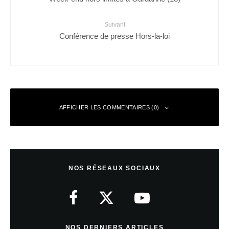
Suivant
Conférence de presse Hors-la-loi
AFFICHER LES COMMENTAIRES (0)
Laisser un commentaire
NOS RÉSEAUX SOCIAUX
Votre adresse e-mail ne sera pas publiée.
Les champs obligatoires sont
indiqués avec
*
Commentaire
*
NOS DERNIERS ARTICLES