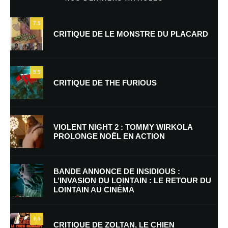
7.5
CRITIQUE DE LE MONSTRE DU PLACARD
9.5
CRITIQUE DE THE FURIOUS
Nom
*
VIOLENT NIGHT 2 : TOMMY WIRKOLA
PROLONGE NOËL EN ACTION
E-mail
*
Site web
BANDE ANNONCE DE INSIDIOUS :
L’INVASION DU LOINTAIN : LE RETOUR DU
LOINTAIN AU CINÉMA
Enregistrer mon nom, mon e-mail et mon site dans le navigateur pour
mon prochain commentaire.
7.5
Prévenez-moi de tous les nouveaux commentaires par e-mail.
CRITIQUE DE ZOLTAN, LE CHIEN