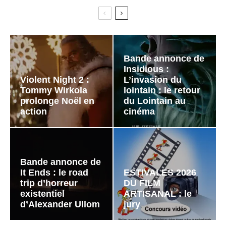
Bande annonce de
Insidious :
Violent Night 2 :
L’invasion du
Tommy Wirkola
lointain : le retour
prolonge Noël en
du Lointain au
action
cinéma
Bande annonce de
It Ends : le road
ESTIVALES 2026
trip d’horreur
DU FILM
existentiel
ARTISANAL : le
d’Alexander Ullom
jury