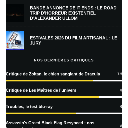
BANDE ANNONCE DE IT ENDS : LE ROAD
TRIP D’HORREUR EXISTENTIEL
D’ALEXANDER ULLOM
Enregistrer mon nom, mon e-mail et mon site dans le navigateur pour
mon prochain commentaire.
Prévenez-moi de tous les nouveaux commentaires par e-mail.
ESTIVALES 2026 DU FILM ARTISANAL : LE
JURY
Prévenez-moi de tous les nouveaux articles par e-mail.
NOS DERNIÈRES CRITIQUES
Critique de Zoltan, le chien sanglant de Dracula
7.5
En savoir
plus sur la façon dont les données de vos commentaires sont
Critique de Les Maîtres de l’univers
8
traitées
Troubles, le test blu-ray
6
Assassin’s Creed Black Flag Resynced : nos
8