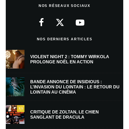
Laisser un commentaire
NOS RÉSEAUX SOCIAUX
Votre adresse e-mail ne sera pas publiée.
Les champs obligatoires sont
indiqués avec
*
Commentaire
*
NOS DERNIERS ARTICLES
VIOLENT NIGHT 2 : TOMMY WIRKOLA
PROLONGE NOËL EN ACTION
BANDE ANNONCE DE INSIDIOUS :
L’INVASION DU LOINTAIN : LE RETOUR DU
LOINTAIN AU CINÉMA
Nom
*
7.5
CRITIQUE DE ZOLTAN, LE CHIEN
SANGLANT DE DRACULA
E-mail
*
Site web