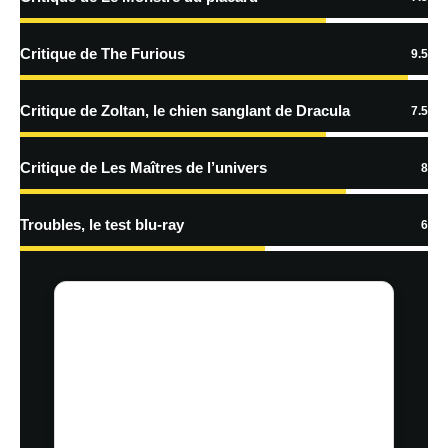
Prévenez-moi de tous les nouveaux commentaires par e-mail.
Critique de The Furious
9.5
Prévenez-moi de tous les nouveaux articles par e-mail.
Critique de Zoltan, le chien sanglant de Dracula
7.5
En savoir
Critique de Les Maîtres de l’univers
8
plus sur la façon dont les données de vos commentaires sont
traitées
Troubles, le test blu-ray
6