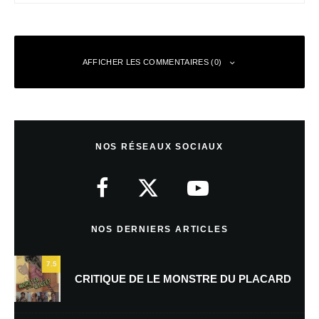
AFFICHER LES COMMENTAIRES (0)
Anonyme
Répondre
3 mai 2010 à 19 h 25 min
NOS RÉSEAUX SOCIAUX
😆 Excellent !
NOS DERNIERS ARTICLES
Laisser un commentaire
7.5
Votre adresse e-mail ne sera pas publiée.
Les champs obligatoires sont
CRITIQUE DE LE MONSTRE DU PLACARD
indiqués avec
*
Commentaire
*