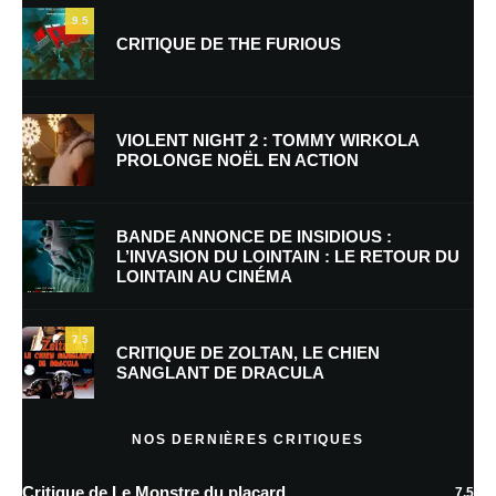
9.5
CRITIQUE DE THE FURIOUS
VIOLENT NIGHT 2 : TOMMY WIRKOLA
PROLONGE NOËL EN ACTION
BANDE ANNONCE DE INSIDIOUS :
Nom
*
L’INVASION DU LOINTAIN : LE RETOUR DU
LOINTAIN AU CINÉMA
7.5
E-mail
*
Site web
CRITIQUE DE ZOLTAN, LE CHIEN
SANGLANT DE DRACULA
NOS DERNIÈRES CRITIQUES
Enregistrer mon nom, mon e-mail et mon site dans le navigateur pour
mon prochain commentaire.
Critique de Le Monstre du placard
7.5