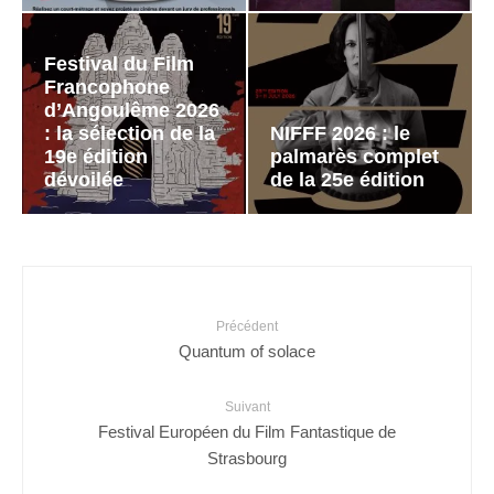
Festival du Film
Francophone
d’Angoulême 2026
: la sélection de la
NIFFF 2026 : le
19e édition
palmarès complet
dévoilée
de la 25e édition
Précédent
Quantum of solace
Suivant
Festival Européen du Film Fantastique de
Strasbourg