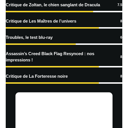
Critique de Zoltan, le chien sanglant de Dracula
7.5
En savoir
plus sur la façon dont les données de vos commentaires sont
Critique de Les Maîtres de l’univers
8
traitées
Troubles, le test blu-ray
6
Assassin’s Creed Black Flag Resynced : nos
8
impressions !
Critique de La Forteresse noire
8