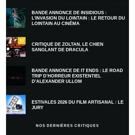
BANDE ANNONCE DE INSIDIOUS :
L’INVASION DU LOINTAIN : LE RETOUR DU
LOINTAIN AU CINÉMA
Nom
*
7.5
CRITIQUE DE ZOLTAN, LE CHIEN
SANGLANT DE DRACULA
E-mail
*
Site web
BANDE ANNONCE DE IT ENDS : LE ROAD
TRIP D’HORREUR EXISTENTIEL
D’ALEXANDER ULLOM
Enregistrer mon nom, mon e-mail et mon site dans le navigateur pour
mon prochain commentaire.
Prévenez-moi de tous les nouveaux commentaires par e-mail.
ESTIVALES 2026 DU FILM ARTISANAL : LE
JURY
Prévenez-moi de tous les nouveaux articles par e-mail.
NOS DERNIÈRES CRITIQUES