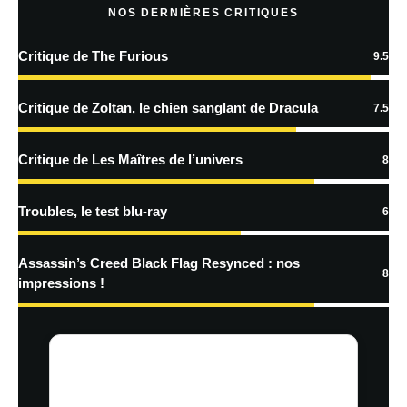
NOS DERNIÈRES CRITIQUES
Critique de The Furious
9.5
En savoir
plus sur la façon dont les données de vos commentaires sont
Critique de Zoltan, le chien sanglant de Dracula
7.5
traitées
Critique de Les Maîtres de l’univers
8
Troubles, le test blu-ray
6
Assassin’s Creed Black Flag Resynced : nos
8
impressions !