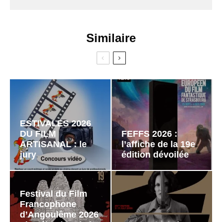
Similaire
ESTIVALES 2026
DU FILM
FEFFS 2026 :
ARTISANAL : le
l’affiche de la 19e
jury
édition dévoilée
Festival du Film
Francophone
d’Angoulême 2026