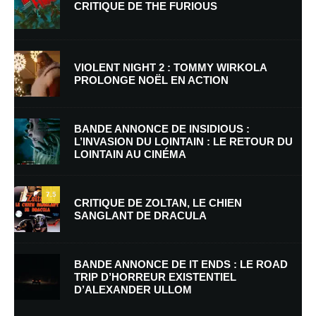
CRITIQUE DE THE FURIOUS
VIOLENT NIGHT 2 : TOMMY WIRKOLA
PROLONGE NOËL EN ACTION
Nom
*
BANDE ANNONCE DE INSIDIOUS :
L’INVASION DU LOINTAIN : LE RETOUR DU
LOINTAIN AU CINÉMA
E-mail
*
Site web
7.5
CRITIQUE DE ZOLTAN, LE CHIEN
SANGLANT DE DRACULA
Enregistrer mon nom, mon e-mail et mon site dans le navigateur pour
mon prochain commentaire.
BANDE ANNONCE DE IT ENDS : LE ROAD
Prévenez-moi de tous les nouveaux commentaires par e-mail.
TRIP D’HORREUR EXISTENTIEL
D’ALEXANDER ULLOM
Prévenez-moi de tous les nouveaux articles par e-mail.