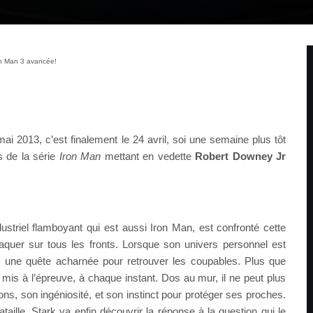
ron Man 3 avancée!
ai 2013, c’est finalement le 24 avril, soi une semaine plus tôt
s de la série
Iron Man
mettant en vedette
Robert Downey Jr
dustriel flamboyant qui est aussi Iron Man, est confronté cette
aquer sur tous les fronts. Lorsque son univers personnel est
ns une quête acharnée pour retrouver les coupables. Plus que
mis à l’épreuve, à chaque instant. Dos au mur, il ne peut plus
ns, son ingéniosité, et son instinct pour protéger ses proches.
bataille, Stark va enfin découvrir la réponse à la question qui le