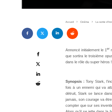
Accueil
Cinéma
La sortie d’I
er
Annoncé initialement le 1
m
que sortira le troisième opu
dans le rôle du super héros !
Synopsis :
Tony Stark, l’in
fois à un ennemi qui va att
détruit, Stark se lance da
jamais, son courage va être 
compter que sur ses inventio
Alors qu’il se jette dans la 