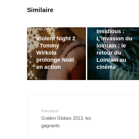
PAR
ZAST
Similaire
Bande
annonce de
PAR
ZAST
Insidious :
Violent Night 2
L’invasion du
: Tommy
lointain : le
Wirkola
retour du
prolonge Noël
Lointain au
en action
cinéma
Précédent
Golden Globes 2013, les
gagnants