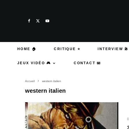
HOME 🏠
CRITIQUE ⭐
INTERVIEW 🎤
JEUX VIDÉO 🎮
CONTACT 📧
Accueil
western italien
western italien
D