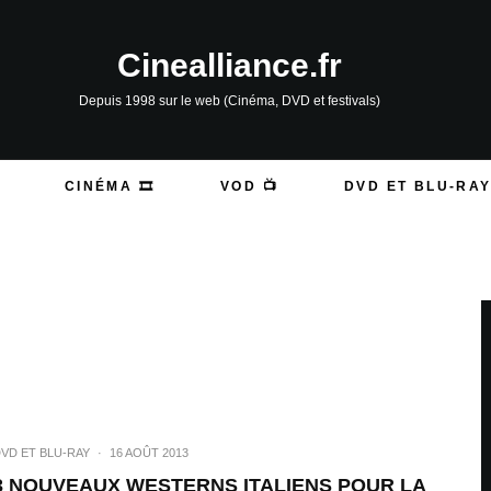
Cinealliance.fr
Depuis 1998 sur le web (Cinéma, DVD et festivals)
CINÉMA 🎞️
VOD 📺
DVD ET BLU-RAY
VD ET BLU-RAY
·
16 AOÛT 2013
3 NOUVEAUX WESTERNS ITALIENS POUR LA