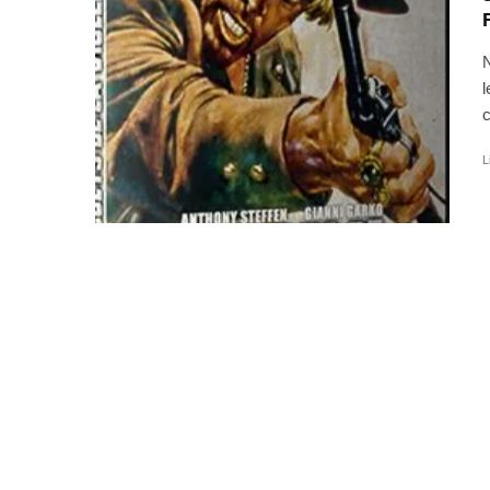
N
l
c
L