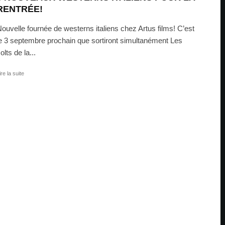
RENTRÉE!
ouvelle fournée de westerns italiens chez Artus films! C’est
e 3 septembre prochain que sortiront simultanément Les
olts de la...
ire la suite