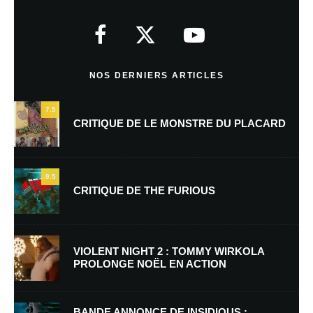
Votre adresse e-mail ne sera pas publiée.
Les champs obligatoires sont
indiqués avec
*
Commentaire
*
NOS DERNIERS ARTICLES
7.5
CRITIQUE DE LE MONSTRE DU PLACARD
9.5
CRITIQUE DE THE FURIOUS
Nom
*
VIOLENT NIGHT 2 : TOMMY WIRKOLA
PROLONGE NOËL EN ACTION
E-mail
*
Site web
BANDE ANNONCE DE INSIDIOUS :