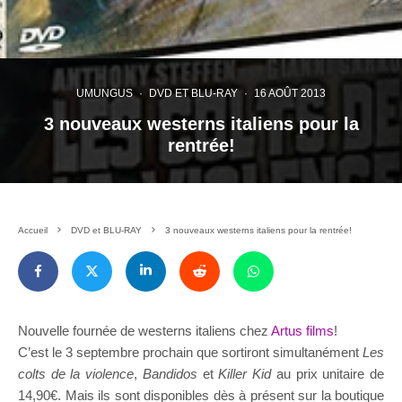
UMUNGUS
·
DVD ET BLU-RAY
·
16 AOÛT 2013
3 nouveaux westerns italiens pour la
rentrée!
Accueil
DVD et BLU-RAY
3 nouveaux westerns italiens pour la rentrée!
Nouvelle fournée de westerns italiens chez
Artus films
!
C’est le 3 septembre prochain que sortiront simultanément
Les
colts de la violence
,
Bandidos
et
Killer Kid
au prix unitaire de
14,90€. Mais ils sont disponibles dès à présent sur la boutique