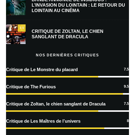
L’INVASION DU LOINTAIN : LE RETOUR DU
LOINTAIN AU CINÉMA
Enregistrer mon nom, mon e-mail et mon site dans le navigateur pour
mon prochain commentaire.
7.5
Prévenez-moi de tous les nouveaux commentaires par e-mail.
CRITIQUE DE ZOLTAN, LE CHIEN
SANGLANT DE DRACULA
Prévenez-moi de tous les nouveaux articles par e-mail.
NOS DERNIÈRES CRITIQUES
Critique de Le Monstre du placard
7.5
En savoir
plus sur la façon dont les données de vos commentaires sont
Critique de The Furious
9.5
traitées
Critique de Zoltan, le chien sanglant de Dracula
7.5
Critique de Les Maîtres de l’univers
8