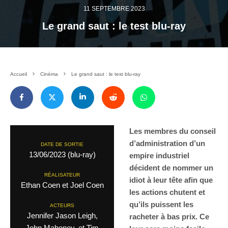
11 SEPTEMBRE 2023
Le grand saut : le test blu-ray
Accueil
Cinéma
Le grand saut : le test blu-ray
Les membres du conseil
d’administration d’un
DATE DE SORTIE
13/06/2023 (blu-ray)
empire industriel
décident de nommer un
RÉALISATEUR
idiot à leur tête afin que
Ethan Coen et Joel Coen
les actions chutent et
qu’ils puissent les
ACTEURS
Jennifer Jason Leigh,
racheter à bas prix. Ce
John Mahoney, et Tim