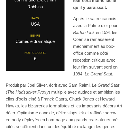
leur sera moins facile
Robbins
qu’il y paraissait.
Après le sacre cannois
PAYS
USA
avec la Palme d’or pour
Barton Fink
en 1991 les
GENRE
Coen se ramassèrent
Comédie dramatique
méchamment au box-
office comme côté
NOTRE SCORE
6
réception critique avec
leur film suivant sorti en
1994,
Le Grand Saut
.
Produit par Joel Silver, écrit avec Sam Raimi,
Le Grand Saut
(
The Hudsucker Proxy
) multiplie avec audace et ambition les
clins d’oeils ciné à Franck Capra, Chuck Jones et Howard
Hawks, les bizarreries formalistes et les imposants décors Art
déco. Optimisme candide, délire slapstick et raffinée screw
comedy déployés en hommage aux grands réalisateurs pré-
cités se côtoient dans un déséquilibré mélange des genres