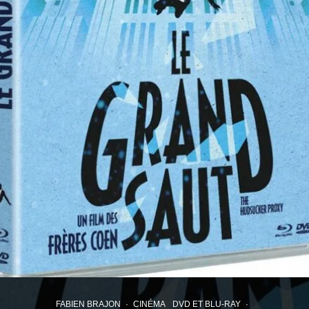
FABIEN BRAJON
·
CINÉMA
DVD ET BLU-RAY
·