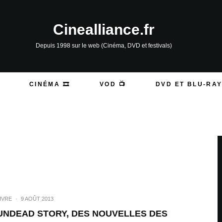
Cinealliance.fr
Depuis 1998 sur le web (Cinéma, DVD et festivals)
CINÉMA 🎞️
VOD 📺
DVD ET BLU-RAY
IVRE
·
9 AOÛT 2013
UNDEAD STORY, DES NOUVELLES DES