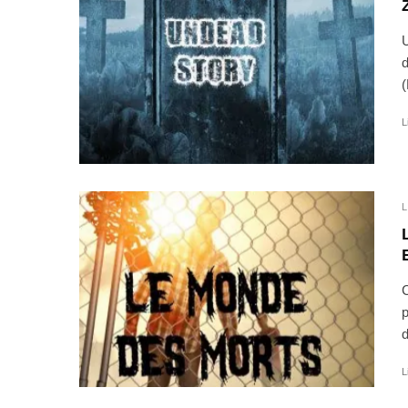
U
d
(
L
L
C
p
d
L