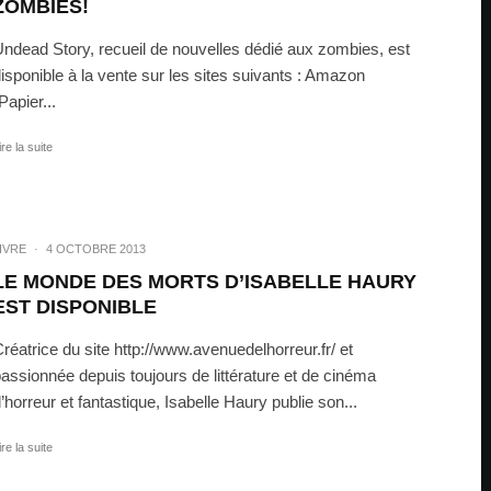
ZOMBIES!
ndead Story, recueil de nouvelles dédié aux zombies, est
isponible à la vente sur les sites suivants : Amazon
Papier...
ire la suite
IVRE
·
4 OCTOBRE 2013
LE MONDE DES MORTS D’ISABELLE HAURY
EST DISPONIBLE
réatrice du site http://www.avenuedelhorreur.fr/ et
assionnée depuis toujours de littérature et de cinéma
’horreur et fantastique, Isabelle Haury publie son...
ire la suite