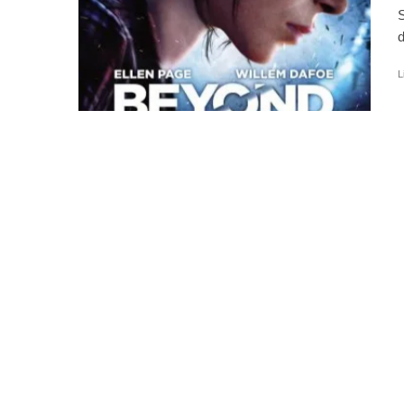
S
d
L