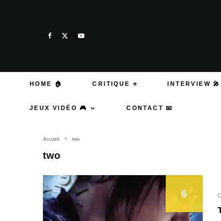
HOME 🏠
CRITIQUE ⭐
INTERVIEW 🎤
JEUX VIDÉO 🎮
CONTACT 📧
Accueil
two
two
6
C