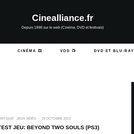
Cinealliance.fr
Depuis 1998 sur le web (Cinéma, DVD et festivals)
CINÉMA 🎞️
VOD 📺
DVD ET BLU-RAY
RITIQUE
JEUX VIDÉO
·
15 OCTOBRE 2013
TEST JEU: BEYOND TWO SOULS (PS3)