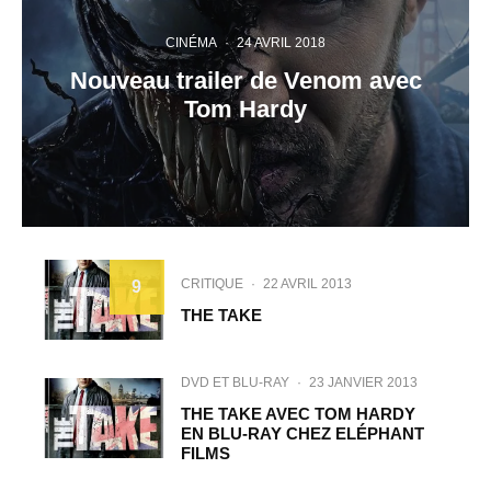
CINÉMA
·
24 AVRIL 2018
Nouveau trailer de Venom avec
Tom Hardy
CRITIQUE
·
22 AVRIL 2013
9
THE TAKE
DVD ET BLU-RAY
·
23 JANVIER 2013
THE TAKE AVEC TOM HARDY
EN BLU-RAY CHEZ ELÉPHANT
FILMS