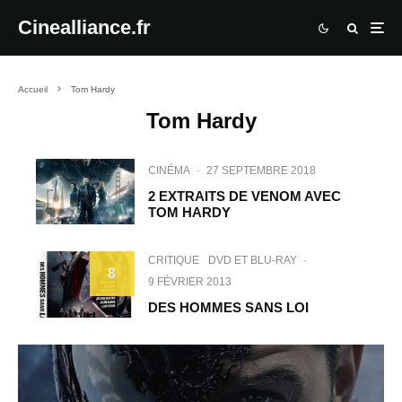
Cinealliance.fr
Accueil
Tom Hardy
Tom Hardy
CINÉMA
·
27 SEPTEMBRE 2018
2 EXTRAITS DE VENOM AVEC
TOM HARDY
CRITIQUE
DVD ET BLU-RAY
·
8
9 FÉVRIER 2013
DES HOMMES SANS LOI