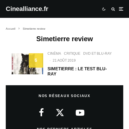
Cinealliance.fr
Accueil
Simetierre review
Simetierre review
CINÉMA
CRITIQUE
DVD ET BLU-RAY
6
·
21 AOÛT 2019
SIMETIERRE : LE TEST BLU-
RAY
NOS RÉSEAUX SOCIAUX