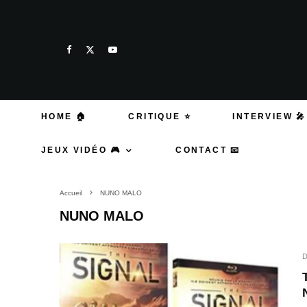
HOME 🏠
CRITIQUE ⭐
INTERVIEW 🎤
JEUX VIDÉO 🎮
CONTACT 📧
Accueil
NUNO MALO
NUNO MALO
D