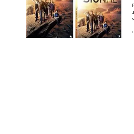
J
S
L