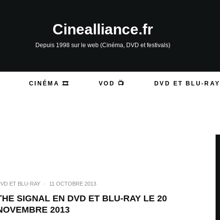
Cinealliance.fr
Depuis 1998 sur le web (Cinéma, DVD et festivals)
CINÉMA 🎞️
VOD 📺
DVD ET BLU-RAY
VD ET BLU-RAY
·
11 OCTOBRE 2013
THE SIGNAL EN DVD ET BLU-RAY LE 20
NOVEMBRE 2013