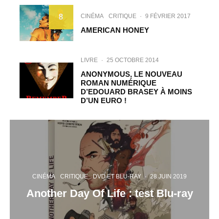
CINÉMA
CRITIQUE
·
9 FÉVRIER 2017
8
AMERICAN HONEY
LIVRE
·
25 OCTOBRE 2014
ANONYMOUS, LE NOUVEAU
ROMAN NUMÉRIQUE
D’EDOUARD BRASEY À MOINS
D’UN EURO !
CINÉMA
CRITIQUE
DVD ET BLU-RAY
·
28 JUIN 2019
Another Day Of Life : test Blu-ray