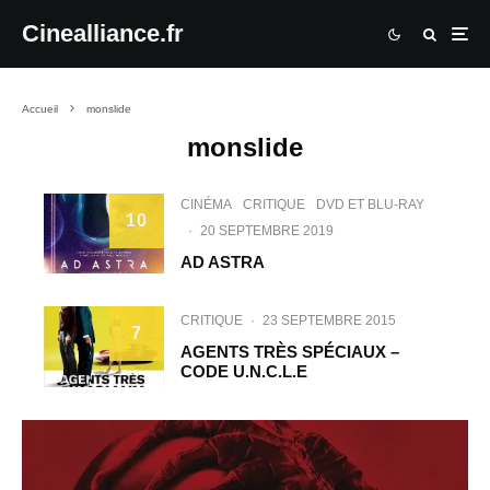
Cinealliance.fr
Accueil
monslide
monslide
CINÉMA
CRITIQUE
DVD ET BLU-RAY
10
·
20 SEPTEMBRE 2019
AD ASTRA
CRITIQUE
·
23 SEPTEMBRE 2015
7
AGENTS TRÈS SPÉCIAUX –
CODE U.N.C.L.E