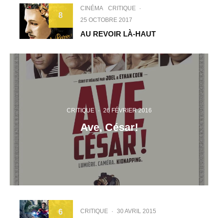
CINÉMA
CRITIQUE
·
8
25 OCTOBRE 2017
AU REVOIR LÀ-HAUT
CRITIQUE
·
26 FÉVRIER 2016
Ave, César!
CRITIQUE
·
30 AVRIL 2015
6