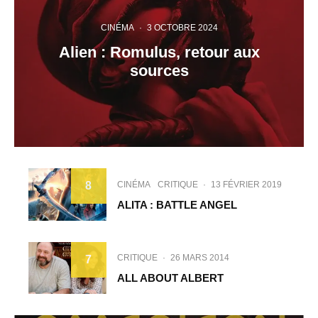
CINÉMA
·
3 OCTOBRE 2024
Alien : Romulus, retour aux
sources
CINÉMA
CRITIQUE
·
13 FÉVRIER 2019
8
ALITA : BATTLE ANGEL
CRITIQUE
·
26 MARS 2014
7
ALL ABOUT ALBERT