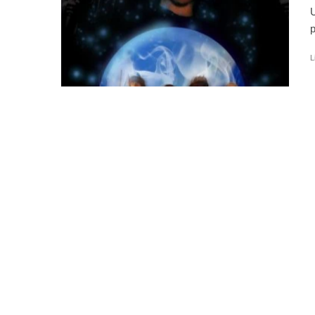
U
p
L