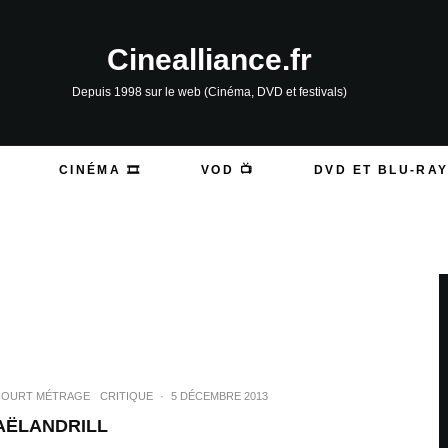
Cinealliance.fr
Depuis 1998 sur le web (Cinéma, DVD et festivals)
CINÉMA 🎞️
VOD 📺
DVD ET BLU-RAY
COURT MÉTRAGE
CRITIQUE
·
5 DÉCEMBRE 2013
AËLANDRILL