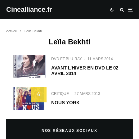
Cinealliance.fr
Accueil
Leïla Bekhti
Leïla Bekhti
DVD ET BLU-RAY
·
11 MARS 2014
AVANT L’HIVER EN DVD LE 02
AVRIL 2014
CRITIQUE
·
27 MARS 2013
6
NOUS YORK
NOS RÉSEAUX SOCIAUX