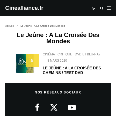
Cinealliance.fr
Accueil
Le Jeûne : A La Croisée Des Mondes
Le Jeûne : A La Croisée Des
Mondes
CINÉMA
CRITIQUE
DVD ET BLU-RAY
8
·
8 MARS 2020
LE JEÛNE : A LA CROISÉE DES
CHEMINS / TEST DVD
NOS RÉSEAUX SOCIAUX