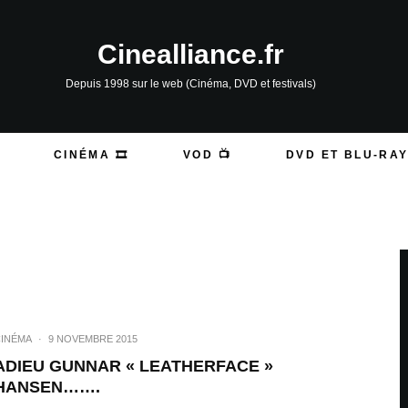
Cinealliance.fr
Depuis 1998 sur le web (Cinéma, DVD et festivals)
CINÉMA 🎞️
VOD 📺
DVD ET BLU-RAY
INÉMA
·
9 NOVEMBRE 2015
ADIEU GUNNAR « LEATHERFACE »
HANSEN…….