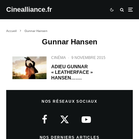
Cinealliance.fr
Accueil
Gunnar Hansen
Gunnar Hansen
CINÉMA
·
9 NOVEMBRE 2015
ADIEU GUNNAR
« LEATHERFACE »
HANSEN…….
NOS RÉSEAUX SOCIAUX
NOS DERNIERS ARTICLES