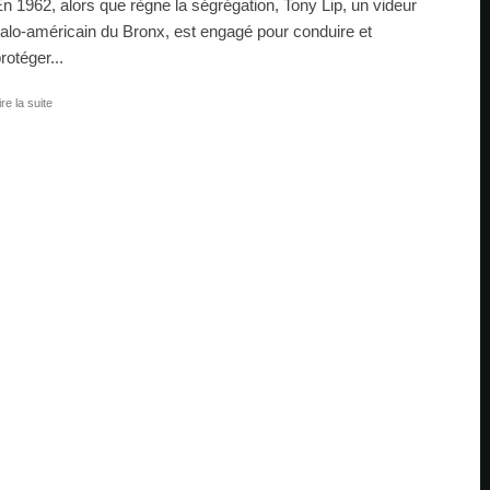
n 1962, alors que règne la ségrégation, Tony Lip, un videur
talo-américain du Bronx, est engagé pour conduire et
rotéger...
ire la suite