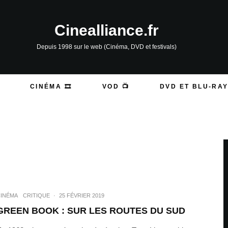
Cinealliance.fr
Depuis 1998 sur le web (Cinéma, DVD et festivals)
CINÉMA 🎞️
VOD 📺
DVD ET BLU-RAY
INÉMA
CRITIQUE
·
25 FÉVRIER 2019
GREEN BOOK : SUR LES ROUTES DU SUD