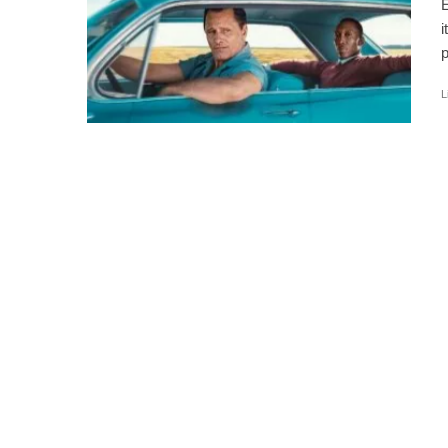
E
i
p
L