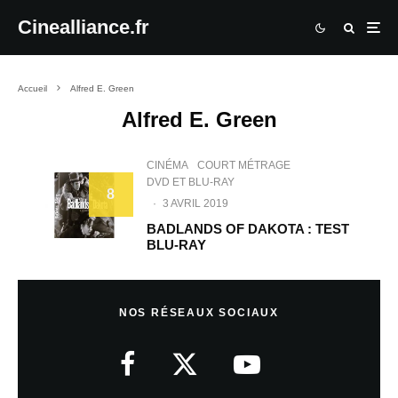
Cinealliance.fr
Accueil
Alfred E. Green
Alfred E. Green
CINÉMA
COURT MÉTRAGE
DVD ET BLU-RAY
8
·
3 AVRIL 2019
BADLANDS OF DAKOTA : TEST
BLU-RAY
NOS RÉSEAUX SOCIAUX