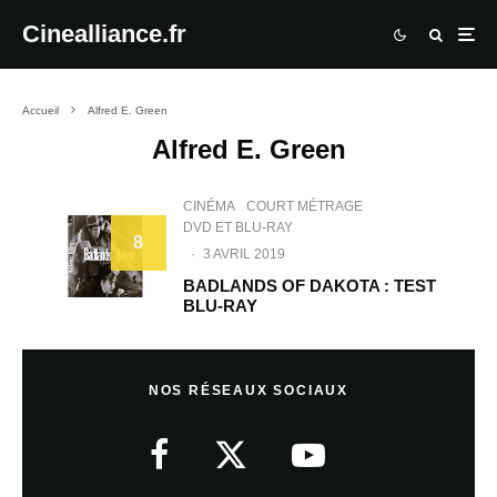
Cinealliance.fr
Accueil
Alfred E. Green
Alfred E. Green
CINÉMA
COURT MÉTRAGE
DVD ET BLU-RAY
8
·
3 AVRIL 2019
BADLANDS OF DAKOTA : TEST
BLU-RAY
NOS RÉSEAUX SOCIAUX