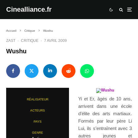
Cinealliance.fr
Accueil
Critique
Wushu
ZAST
·
CRITIQUE
·
7 AVRIL 2009
Wushu
Yi et Er, âgés de 10 ans,
RÉALISATEUR
arrivent dans une école
ACTEURS
d’élite des arts martiaux.
Formés par leur père Li
PAYS
Lui, ils s’entraînent avec 3
GENRE
autres jeunes et