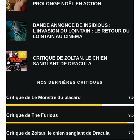
PROLONGE NOËL EN ACTION
E-mail
*
Site web
BANDE ANNONCE DE INSIDIOUS :
L’INVASION DU LOINTAIN : LE RETOUR DU
LOINTAIN AU CINÉMA
Enregistrer mon nom, mon e-mail et mon site dans le navigateur pour
mon prochain commentaire.
7.5
CRITIQUE DE ZOLTAN, LE CHIEN
SANGLANT DE DRACULA
En savoir
plus sur la façon dont les données de vos commentaires sont
NOS DERNIÈRES CRITIQUES
traitées
Critique de Le Monstre du placard
7.5
Critique de The Furious
9.5
Critique de Zoltan, le chien sanglant de Dracula
7.5