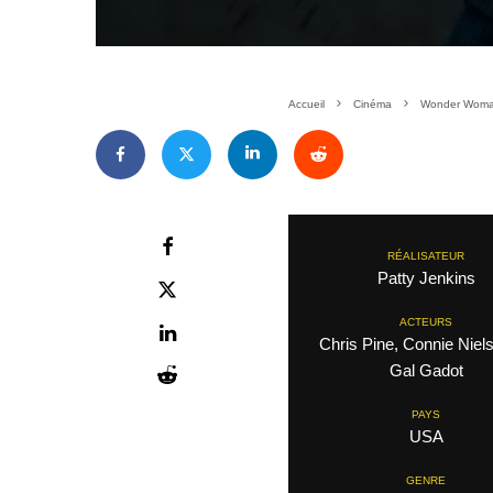
Accueil
Cinéma
Wonder Wom
RÉALISATEUR
Patty Jenkins
ACTEURS
Chris Pine, Connie Niels
Gal Gadot
PAYS
USA
GENRE