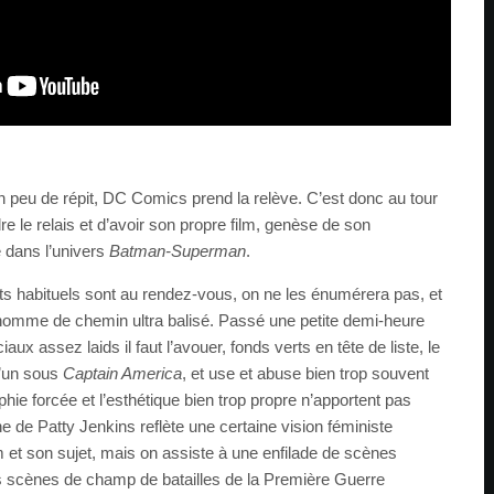
 peu de répit, DC Comics prend la relève. C’est donc au tour
re le relais et d’avoir son propre film, genèse de son
 dans l’univers
Batman-Superman
.
ents habituels sont au rendez-vous, on ne les énumérera pas, et
bonhomme de chemin ultra balisé. Passé une petite demi-heure
iaux assez laids il faut l’avouer, fonds verts en tête de liste, le
d’un sous
Captain America
, et use et abuse bien trop souvent
phie forcée et l’esthétique bien trop propre n’apportent pas
e de Patty Jenkins reflète une certaine vision féministe
ilm et son sujet, mais on assiste à une enfilade de scènes
es scènes de champ de batailles de la Première Guerre