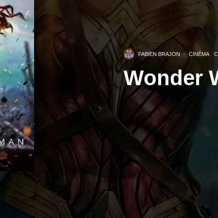
FABIEN BRAJON
·
CINÉMA
C
Wonder