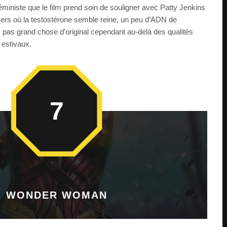
ministe que le film prend soin de souligner avec Patty Jenkins
ivers où la testostérone semble reine, un peu d’ADN de
, pas grand chose d’original cependant au-delà des qualités
 estivaux.
7
WONDER WOMAN