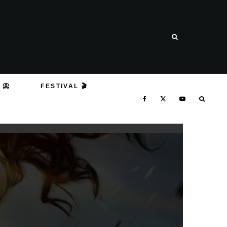
 📀
FESTIVAL 🎬