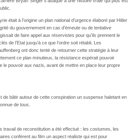
arrière Bryan Singer s’attaque à une histoire vraie qui plus est
blic.
ie était à l’origine un plan national d’urgence élaboré par Hitler
égrité du gouvernement en cas d’émeute ou de tentative
gissait de faire appel aux réservistes pour qu’ils prennent le
lés de l’Etat jusqu’à ce que l’ordre soit rétabli. Les
ffenberg ont donc tenté de retourner cette stratégie à leur
tement ce plan minutieux, la résistance espérait pouvoir
e le pouvoir aux nazis, avant de mettre en place leur propre
st de bâtir autour de cette conspiration un suspense haletant en
 connue de tous.
s travail de reconstitution a été effectué : les costumes, les
aires confèrent au film un aspect réaliste qui est pour