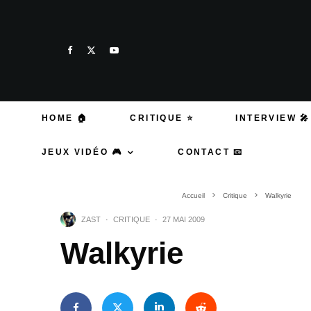
HOME 🏠
CRITIQUE ⭐
INTERVIEW 🎤
JEUX VIDÉO 🎮
CONTACT 📧
Accueil
Critique
Walkyrie
ZAST
·
CRITIQUE
·
27 MAI 2009
Walkyrie