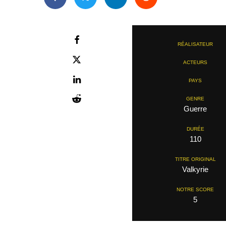
RÉALISATEUR
ACTEURS
PAYS
GENRE
Guerre
DURÉE
110
TITRE ORIGINAL
Valkyrie
NOTRE SCORE
5