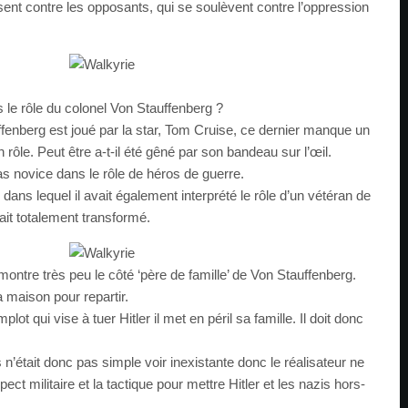
nt contre les opposants, qui se soulèvent contre l’oppression
le rôle du colonel Von Stauffenberg ?
ffenberg est joué par la star, Tom Cruise, ce dernier manque un
ôle. Peut être a-t-il été gêné par son bandeau sur l’œil.
s novice dans le rôle de héros de guerre.
 dans lequel il avait également interprété le rôle d’un vétéran de
tait totalement transformé.
ontre très peu le côté ‘père de famille’ de Von Stauffenberg.
a maison pour repartir.
lot qui vise à tuer Hitler il met en péril sa famille. Il doit donc
s n’était donc pas simple voir inexistante donc le réalisateur ne
aspect militaire et la tactique pour mettre Hitler et les nazis hors-