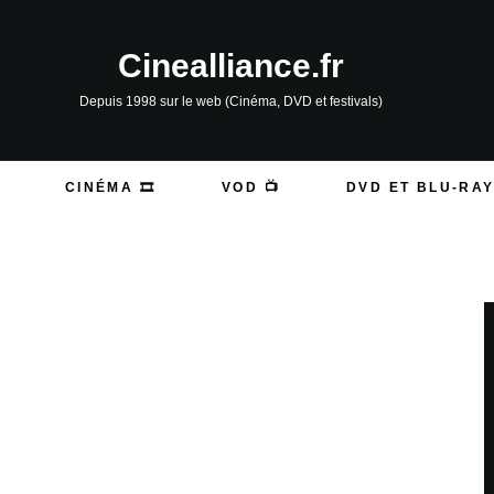
Cinealliance.fr
Depuis 1998 sur le web (Cinéma, DVD et festivals)
CINÉMA 🎞️
VOD 📺
DVD ET BLU-RAY