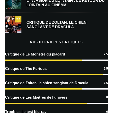
L’INVASION DU LOINTAIN : LE RETOUR DU
LOINTAIN AU CINÉMA
Enregistrer mon nom, mon e-mail et mon site dans le navigateur pour
mon prochain commentaire.
7.5
CRITIQUE DE ZOLTAN, LE CHIEN
SANGLANT DE DRACULA
En savoir
plus sur la façon dont les données de vos commentaires sont
NOS DERNIÈRES CRITIQUES
traitées
Critique de Le Monstre du placard
7.5
Critique de The Furious
9.5
Critique de Zoltan, le chien sanglant de Dracula
7.5
Critique de Les Maîtres de l’univers
8
Troubles, le test blu-ray
6