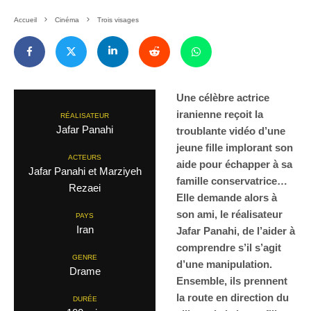
Accueil
Cinéma
Trois visages
Une célèbre actrice
iranienne reçoit la
RÉALISATEUR
Jafar Panahi
troublante vidéo d’une
jeune fille implorant son
ACTEURS
aide pour échapper à sa
Jafar Panahi et Marziyeh
famille conservatrice…
Rezaei
Elle demande alors à
son ami, le réalisateur
PAYS
Iran
Jafar Panahi, de l’aider à
comprendre s’il s’agit
GENRE
d’une manipulation.
Drame
Ensemble, ils prennent
la route en direction du
DURÉE