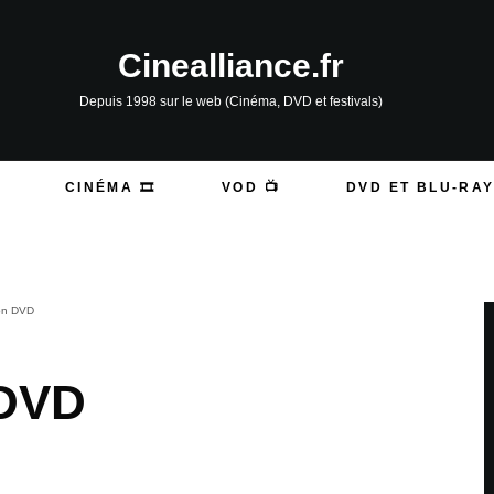
Cinealliance.fr
Depuis 1998 sur le web (Cinéma, DVD et festivals)
CINÉMA 🎞️
VOD 📺
DVD ET BLU-RAY
ion DVD
 DVD