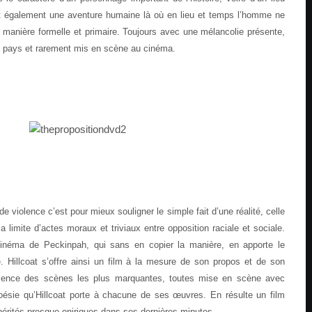
st également une aventure humaine là où en lieu et temps l’homme ne
 manière formelle et primaire. Toujours avec une mélancolie présente,
’un pays et rarement mis en scène au cinéma.
de violence c’est pour mieux souligner le simple fait d’une réalité, celle
la limite d’actes moraux et triviaux entre opposition raciale et sociale.
cinéma de Peckinpah, qui sans en copier la manière, en apporte le
. Hillcoat s’offre ainsi un film à la mesure de son propos et de son
iolence des scènes les plus marquantes, toutes mise en scène avec
 poésie qu’Hillcoat porte à chacune de ses œuvres. En résulte un film
spérités presque oniriques dans ses dernières minutes.