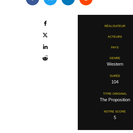
RÉALISATEUR
ACTEURS
PAYS
GENRE
Western
DURÉE
104
TITRE ORIGINAL
The Proposition
NOTRE SCORE
5