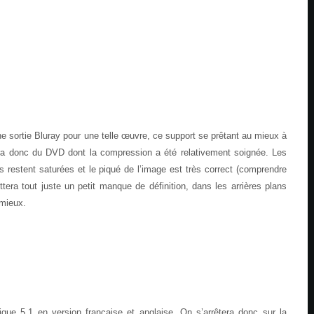
ne sortie Bluray pour une telle œuvre, ce support se prêtant au mieux à
era donc du DVD dont la compression a été relativement soignée. Les
 restent saturées et le piqué de l’image est très correct (comprendre
tera tout juste un petit manque de définition, dans les arrières plans
 mieux.
que 5.1 en version française et anglaise. On s’arrêtera donc sur la