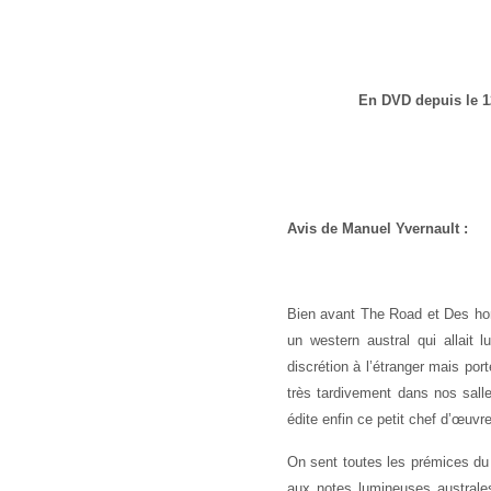
En DVD depuis le 1
Avis de Manuel Yvernault :
Bien avant The Road et Des homm
un western austral qui allait l
discrétion à l’étranger mais por
très tardivement dans nos sal
édite enfin ce petit chef d’œuv
On sent toutes les prémices du 
aux notes lumineuses australes 