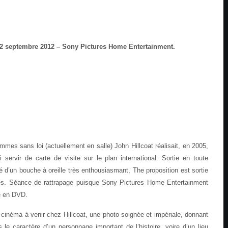
2 septembre 2012 – Sony Pictures Home Entertainment.
es sans loi (actuellement en salle) John Hillcoat réalisait, en 2005,
ui servir de carte de visite sur le plan international. Sortie en toute
té d’un bouche à oreille très enthousiasmant, The proposition est sortie
les. Séance de rattrapage puisque Sony Pictures Home Entertainment
re en DVD.
cinéma à venir chez Hillcoat, une photo soignée et impériale, donnant
le caractère d’un personnage important de l’histoire, voire d’un lieu