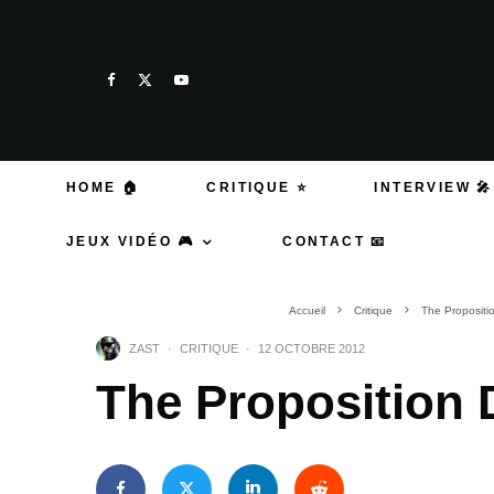
HOME 🏠
CRITIQUE ⭐
INTERVIEW 🎤
JEUX VIDÉO 🎮
CONTACT 📧
Accueil
Critique
The Proposit
ZAST
·
CRITIQUE
·
12 OCTOBRE 2012
The Proposition