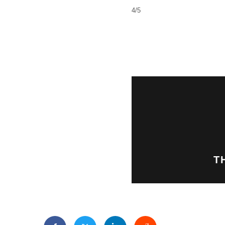
4/5
T