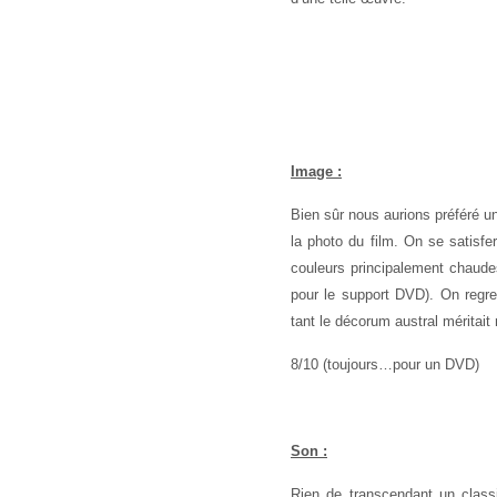
Image :
Bien sûr nous aurions préféré u
la photo du film. On se satisf
couleurs principalement chaudes
pour le support DVD). On regret
tant le décorum austral méritait
8/10 (toujours…pour un DVD)
Son :
Rien de transcendant un classi