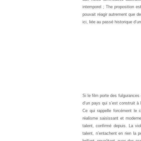
intemporel ; The proposition e
pouvait réagir autrement que de
ici, liée au passé historique d
Si le film porte des fulgurances 
d’un pays qui s’est construit à 
Ce qui rappelle forcément le 
réalisme saisissant et moderne
talent, confirmé depuis. La v
talent, n’entachent en rien la
brillant, envoûtant, avec des a