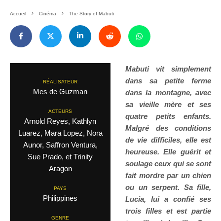
Accueil
Cinéma
The Story of Mabuti
Mabuti vit simplement
dans sa petite ferme
RÉALISATEUR
Mes de Guzman
dans la montagne, avec
sa vieille mère et ses
ACTEURS
quatre petits enfants.
Arnold Reyes, Kathlyn
Malgré des conditions
Luarez, Mara Lopez, Nora
de vie difficiles, elle est
Aunor, Saffron Ventura,
heureuse. Elle guérit et
Sue Prado, et Trinity
soulage ceux qui se sont
Aragon
fait mordre par un chien
ou un serpent. Sa fille,
PAYS
Philippines
Lucia, lui a confié ses
trois filles et est partie
GENRE