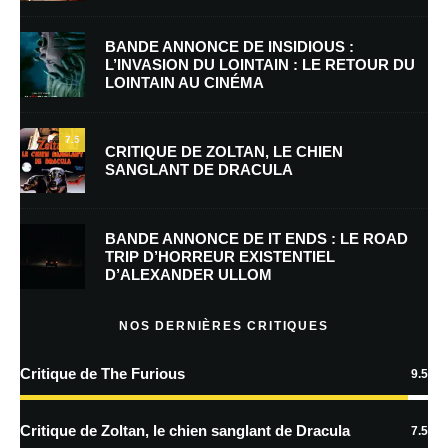
Nom
*
BANDE ANNONCE DE INSIDIOUS :
L’INVASION DU LOINTAIN : LE RETOUR DU
LOINTAIN AU CINÉMA
E-mail
*
Site web
7.5
CRITIQUE DE ZOLTAN, LE CHIEN
SANGLANT DE DRACULA
Enregistrer mon nom, mon e-mail et mon site dans le navigateur pour
mon prochain commentaire.
BANDE ANNONCE DE IT ENDS : LE ROAD
TRIP D’HORREUR EXISTENTIEL
D’ALEXANDER ULLOM
En savoir
plus sur la façon dont les données de vos commentaires sont
NOS DERNIÈRES CRITIQUES
traitées
Critique de The Furious
9.5
Critique de Zoltan, le chien sanglant de Dracula
7.5